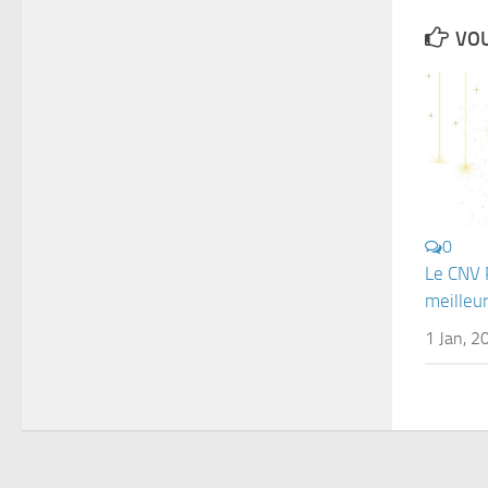
VOU
0
Le CNV 
meilleu
1 Jan, 2