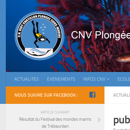
ACTUALITES
EVENEMENTS
INFOS CNV
ECOL
NOUS SUIVRE SUR FACEBOOK :
ACTUAL
ARTICLE SUIVANT
pub
Résultat du Festival des mondes marins
de Trébeurden