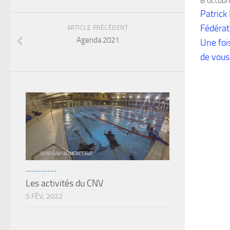
8 octob
Patrick
Fédérat
ARTICLE PRÉCÉDENT
Agenda 2021
Une fois
de vous
----------
Les activités du CNV
5 FÉV, 2022