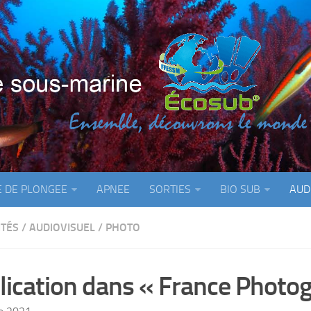
E DE PLONGEE
APNEE
SORTIES
BIO SUB
AUD
ITÉS
/
AUDIOVISUEL
/
PHOTO
lication dans « France Photo