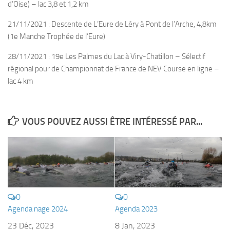
d’Oise) – lac 3,8 et 1,2 km
Plouf
21/11/2021 : Descente de L’Eure de Léry à Pont de l’Arche, 4,8km
ECOLE DE PLONGEE
(1e Manche Trophée de l’Eure)
Formations
28/11/2021 : 19e Les Palmes du Lac à Viry-Chatillon – Sélectif
Jeune plongeur
régional pour de Championnat de France de NEV Course en ligne –
lac 4 km
Plongeur N1
Plongeur N2
Plongeur N3
VOUS POUVEZ AUSSI ÊTRE INTÉRESSÉ PAR...
Maintien des acquis
Guide de palanquée N4
Initiateur
Moniteur Fédéral
0
0
Organisation
Agenda nage 2024
Agenda 2023
Responsables
23 Déc, 2023
8 Jan, 2023