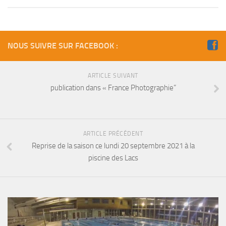
Fosse
Sorties techniques
APNEE
NOUS SUIVRE SUR FACEBOOK :
SORTIES
ARTICLE SUIVANT
Sorties 2026
publication dans « France Photographie”
Sorties 2025
Sorties 2024
Sorties 2023
ARTICLE PRÉCÉDENT
Sorties 2022
Reprise de la saison ce lundi 20 septembre 2021 à la
piscine des Lacs
Sorties 2021
Sorties 2020
Sorties 2019
Sorties 2018