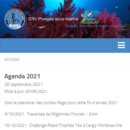
ACTUALITES
AGENDA
EVENEMENTS
Agenda 2021
INFOS CNV
20 septembre 2021
Bienvenue
Mise à jour 20/09/2021.
Contacts
Voici le calendrier des sorties Nage pour cette fin d’année 2021.
Documents utiles
3/10/2021 : Traversée de Migennes (Yonne) – 6 km
Encadrement
10/10/2021 : Challenge Ridet/Trophée Téo à Cergy-Pontoise (Val
Historique