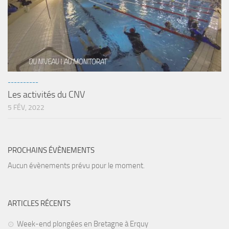
sorties 2017
Sorties 2016
Sorties 2015
Sorties 2014
BIO SUB
----------
Environnement et Biologie Sub
Les activités du CNV
Formations
5 FÉV, 2022
Lac Merveilleux
AUDIOVISUEL
PROCHAINS ÉVÈNEMENTS
Photo
Aucun évènements prévu pour le moment.
Vidéo
Peinture
ARTICLES RÉCENTS
NAGE
Week-end plongées en Bretagne à Erquy
NAP / NEV