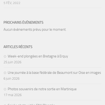
5 FÉV, 2022
Agenda
Les Palmes du Lac
Résultats Compétitions
PROCHAINS ÉVÈNEMENTS
Aucun évènements prévu pour le moment.
MATERIEL
Section Matériel
Occasions
ARTICLES RÉCENTS
Week-end plongées en Bretagne à Erquy
25 juin 2026
Une journée à la base fédérale de Beaumont sur Oise en images
6 juin 2026
Photos souvenirs de notre sortie en Martinique
17 mai 2026