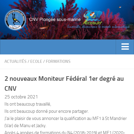
ACTUALITES
ACTUALITÉS
/
ECOLE
/
FORMATIONS
EVENEMENTS
2 nouveaux Moniteur Fédéral 1er degré au
INFOS CNV
CNV
Bienvenue
25 octobre 2021
Contacts
Ils ont beaucoup travaillé,
Ils ont beaucoup donné pour encore partager.
Documents utiles
J’ai le plaisir de vous annoncer la qualification au MF1 à St Mandrier
Encadrement
(Var) de Manu et Jacky.
Historique
Après 4 années de formations du N4 (2018-2019) et MF1 (2020-