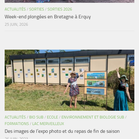
ACTUALITÉS
/
SORTIES
/
SORTIES 2026
Week-end plongées en Bretagne à Erquy
25 JUIN, 2026
ACTUALITÉS
/
BIO SUB
/
ECOLE
/
ENVIRONNEMENT ET BIOLOGIE SUB
/
FORMATIONS
/
LAC MERVEILLEUX
Des images de l’expo photo et du repas de fin de saison
26 JUIN, 2023