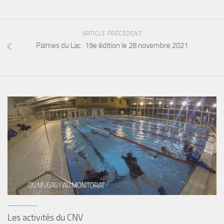
sorties 2017
Sorties 2016
Sorties 2015
ARTICLE PRÉCÉDENT
Palmes du Lac : 19e édition le 28 novembre 2021
Sorties 2014
BIO SUB
Environnement et Biologie Sub
Formations
Lac Merveilleux
AUDIOVISUEL
Photo
Vidéo
Peinture
NAGE
----------
Les activités du CNV
NAP / NEV