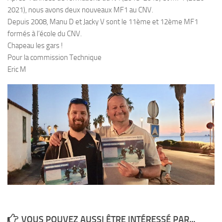
2021), nous avons deux nouveaux MF1 au CNV.
Plouf
Depuis 2008, Manu D et Jacky V sont le 11ème et 12ème MF1
ECOLE DE PLONGEE
formés à l’école du CNV.
Chapeau les gars !
Formations
Pour la commission Technique
Jeune plongeur
Eric M
Plongeur N1
Plongeur N2
Plongeur N3
Maintien des acquis
Guide de palanquée N4
Initiateur
Moniteur Fédéral
Organisation
Responsables
VOUS POUVEZ AUSSI ÊTRE INTÉRESSÉ PAR...