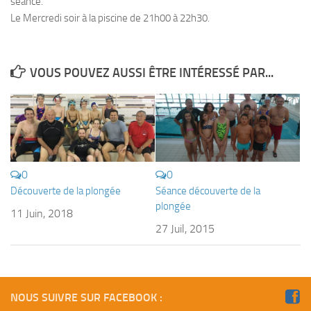
séance.
Le Mercredi soir à la piscine de 21h00 à 22h30.
Plouf
ECOLE DE PLONGEE
Formations
VOUS POUVEZ AUSSI ÊTRE INTÉRESSÉ PAR...
Jeune plongeur
Plongeur N1
Plongeur N2
Plongeur N3
0
0
Maintien des acquis
Découverte de la plongée
Séance découverte de la
Guide de palanquée N4
plongée
11 Juin, 2018
27 Juil, 2015
Initiateur
Moniteur Fédéral
Organisation
NOUS SUIVRE SUR FACEBOOK :
Responsables