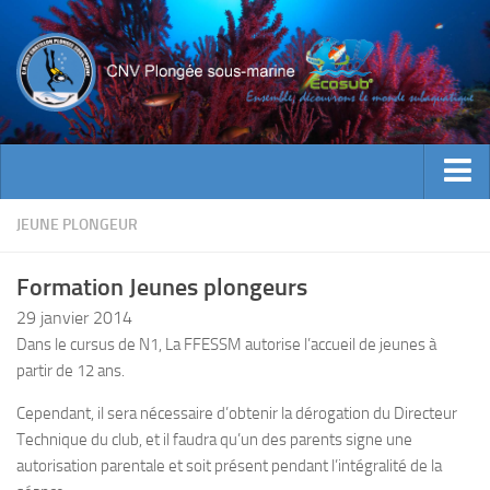
ACTUALITES
JEUNE PLONGEUR
EVENEMENTS
Formation Jeunes plongeurs
INFOS CNV
29 janvier 2014
Bienvenue
Dans le cursus de N1, La FFESSM autorise l’accueil de jeunes à
partir de 12 ans.
Contacts
Documents utiles
Cependant, il sera nécessaire d’obtenir la dérogation du Directeur
Technique du club, et il faudra qu’un des parents signe une
Encadrement
autorisation parentale et soit présent pendant l’intégralité de la
Historique