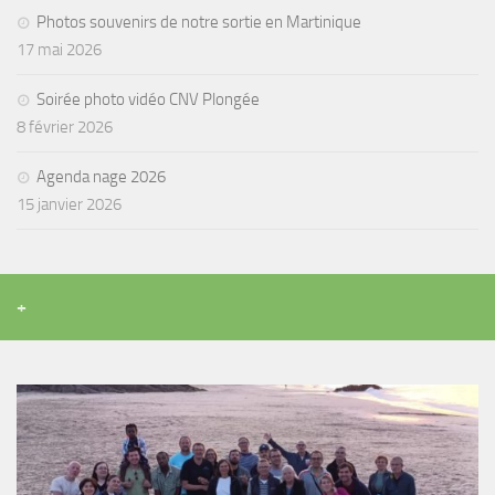
Photos souvenirs de notre sortie en Martinique
Agenda
17 mai 2026
Les Palmes du Lac
Soirée photo vidéo CNV Plongée
Résultats Compétitions
8 février 2026
MATERIEL
Agenda nage 2026
Section Matériel
15 janvier 2026
Occasions
+