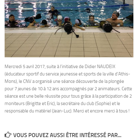
Plouf
ECOLE DE PLONGEE
Formations
Jeune plongeur
Plongeur N1
Plongeur N2
Mercredi 5 avril 2017, suite à l’initiative de Didier NAUDEIX
Plongeur N3
(éducateur sportif du service jeunesse et sports de la ville d’Athis-
Maintien des acquis
Mons), le CNV a organisé une séance découverte de la plongée
pour 7 jeunes de 10 à 12 ans accompagnés par 2 animateurs. Cette
Guide de palanquée N4
séance est une belle réussite pour tous grâce à la participation de 2
Initiateur
moniteurs (Brigitte et Eric), la secrétaire du club (Sophie) et le
responsable du matériel (Jean-Luc). Merci et encore merci à tous !
Moniteur Fédéral
Organisation
Responsables
VOUS POUVEZ AUSSI ÊTRE INTÉRESSÉ PAR...