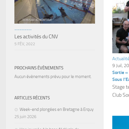
----------
Les activités du CNV
5 FÉV, 2022
Actualit
9 Juil, 2
PROCHAINS ÉVÈNEMENTS
Sortie «
Aucun évènements prévu pour le moment.
Sous l’E
Stage t
Club So
ARTICLES RÉCENTS
Week-end plongées en Bretagne à Erquy
25 juin 2026