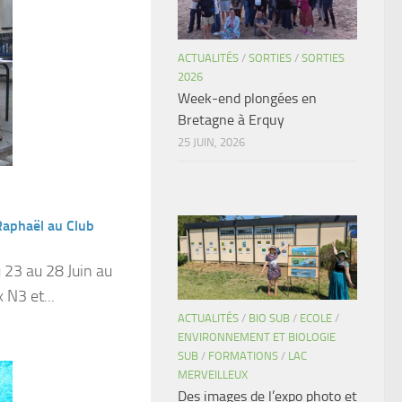
ACTUALITÉS
/
SORTIES
/
SORTIES
2026
Week-end plongées en
Bretagne à Erquy
25 JUIN, 2026
 Raphaël au Club
 23 au 28 Juin au
 N3 et...
ACTUALITÉS
/
BIO SUB
/
ECOLE
/
ENVIRONNEMENT ET BIOLOGIE
SUB
/
FORMATIONS
/
LAC
MERVEILLEUX
Des images de l’expo photo et