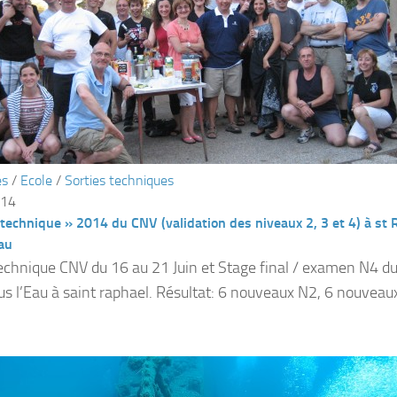
és
/
Ecole
/
Sorties techniques
014
 technique » 2014 du CNV (validation des niveaux 2, 3 et 4) à st
au
echnique CNV du 16 au 21 Juin et Stage final / examen N4 du
us l’Eau à saint raphael. Résultat: 6 nouveaux N2, 6 nouveaux