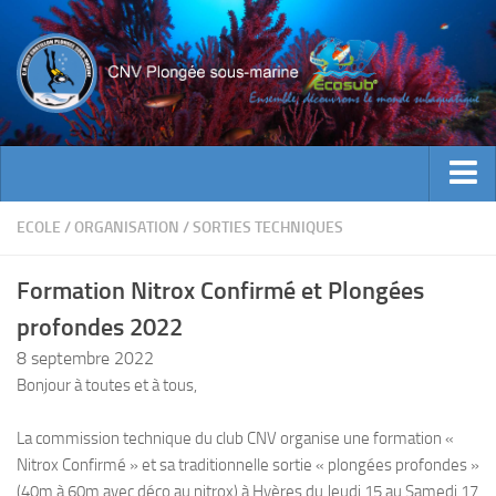
ACTUALITES
ECOLE
/
ORGANISATION
/
SORTIES TECHNIQUES
EVENEMENTS
Formation Nitrox Confirmé et Plongées
INFOS CNV
profondes 2022
Bienvenue
8 septembre 2022
Contacts
Bonjour à toutes et à tous,
Documents utiles
La commission technique du club CNV organise une formation «
Encadrement
Nitrox Confirmé » et sa traditionnelle sortie « plongées profondes »
Historique
(40m à 60m avec déco au nitrox) à Hyères du Jeudi 15 au Samedi 17