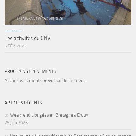
sorties 2017
Sorties 2016
Sorties 2015
Sorties 2014
----------
Les activités du CNV
BIO SUB
5 FÉV, 2022
Environnement et Biologie Sub
Formations
PROCHAINS ÉVÈNEMENTS
Lac Merveilleux
Aucun évènements prévu pour le moment.
AUDIOVISUEL
Photo
ARTICLES RÉCENTS
Vidéo
Peinture
Week-end plongées en Bretagne à Erquy
25 juin 2026
NAGE
NAP / NEV