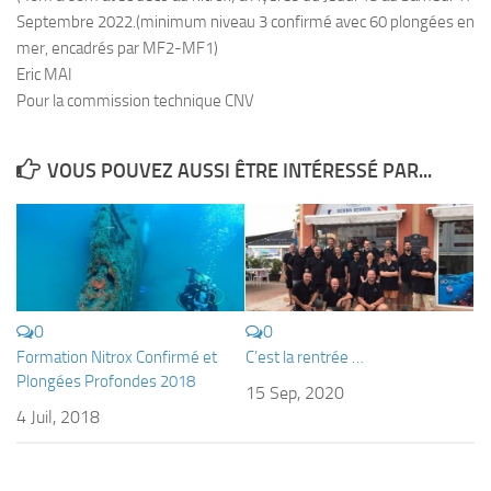
Septembre 2022.(minimum niveau 3 confirmé avec 60 plongées en
Plouf
mer, encadrés par MF2-MF1)
ECOLE DE PLONGEE
Eric MAI
Pour la commission technique CNV
Formations
Jeune plongeur
VOUS POUVEZ AUSSI ÊTRE INTÉRESSÉ PAR...
Plongeur N1
Plongeur N2
Plongeur N3
Maintien des acquis
Guide de palanquée N4
0
0
Formation Nitrox Confirmé et
C’est la rentrée …
Initiateur
Plongées Profondes 2018
15 Sep, 2020
Moniteur Fédéral
4 Juil, 2018
Organisation
Responsables