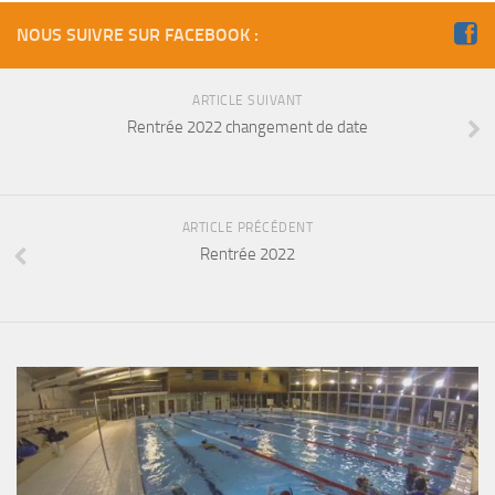
Fosse
NOUS SUIVRE SUR FACEBOOK :
Sorties techniques
APNEE
ARTICLE SUIVANT
Rentrée 2022 changement de date
SORTIES
Sorties 2026
Sorties 2025
ARTICLE PRÉCÉDENT
Sorties 2024
Rentrée 2022
Sorties 2023
Sorties 2022
Sorties 2021
Sorties 2020
Sorties 2019
Sorties 2018