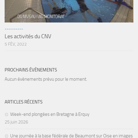
sorties 2017
Sorties 2016
Sorties 2015
----------
Sorties 2014
Les activités du CNV
BIO SUB
5 FÉV, 2022
Environnement et Biologie Sub
Formations
PROCHAINS ÉVÈNEMENTS
Lac Merveilleux
Aucun évènements prévu pour le moment.
AUDIOVISUEL
Photo
ARTICLES RÉCENTS
Vidéo
Week-end plongées en Bretagne à Erquy
Peinture
25 juin 2026
NAGE
Une journée à la base fédérale de Beaumont sur Oise en images
NAP / NEV