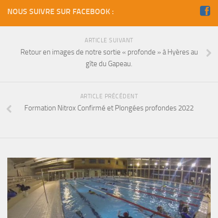
Fosse
NOUS SUIVRE SUR FACEBOOK :
Sorties techniques
APNEE
ARTICLE SUIVANT
Retour en images de notre sortie « profonde » à Hyères au
SORTIES
gîte du Gapeau.
Sorties 2026
Sorties 2025
ARTICLE PRÉCÉDENT
Sorties 2024
Formation Nitrox Confirmé et Plongées profondes 2022
Sorties 2023
Sorties 2022
Sorties 2021
Sorties 2020
Sorties 2019
Sorties 2018