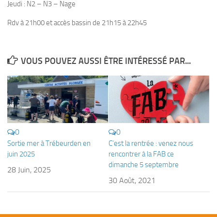
Jeudi : N2 – N3 – Nage
Plouf
Rdv à 21h00 et accès bassin de 21h15 à 22h45
ECOLE DE PLONGEE
Formations
VOUS POUVEZ AUSSI ÊTRE INTÉRESSÉ PAR...
Jeune plongeur
Plongeur N1
Plongeur N2
Plongeur N3
Maintien des acquis
0
0
Sortie mer à Trébeurden en
C’est la rentrée : venez nous
Guide de palanquée N4
juin 2025
rencontrer à la FAB ce
Initiateur
dimanche 5 septembre
28 Juin, 2025
Moniteur Fédéral
30 Août, 2021
Organisation
Responsables