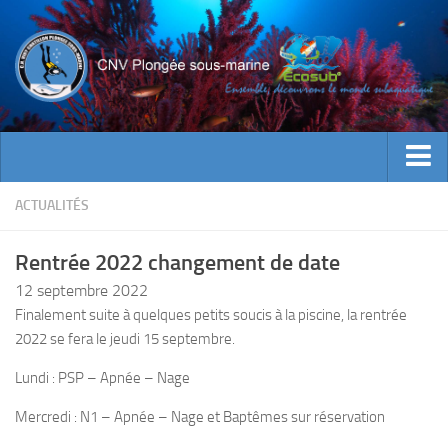
ACTUALITES
ACTUALITÉS
EVENEMENTS
Rentrée 2022 changement de date
INFOS CNV
12 septembre 2022
Bienvenue
Finalement suite à quelques petits soucis à la piscine, la rentrée
2022 se fera le jeudi 15 septembre.
Contacts
Documents utiles
Lundi : PSP – Apnée – Nage
Encadrement
Mercredi : N1 – Apnée – Nage et Baptêmes sur réservation
Historique