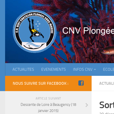
ACTUALITES
EVENEMENTS
INFOS CNV
ECOL
NOUS SUIVRE SUR FACEBOOK :
ACTUAL
ARTICLE SUIVANT
Sor
Descente de Loire à Beaugency (18
janvier 2015)