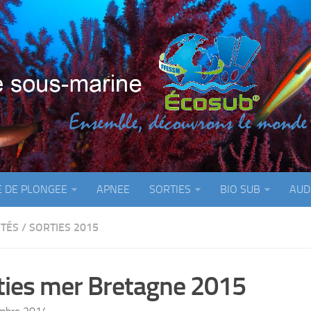
E DE PLONGEE
APNEE
SORTIES
BIO SUB
AUD
ITÉS
/
SORTIES 2015
ties mer Bretagne 2015