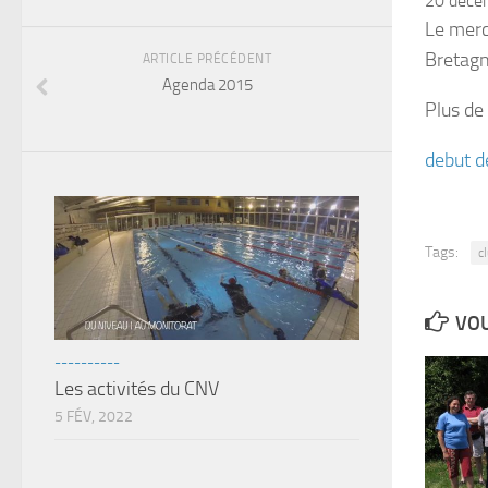
20 déce
Le merc
Bretagn
ARTICLE PRÉCÉDENT
Agenda 2015
Plus de
debut d
Tags:
c
VOU
----------
Les activités du CNV
5 FÉV, 2022