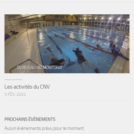
sorties 2017
Sorties 2016
Sorties 2015
Sorties 2014
BIO SUB
Environnement et Biologie Sub
Formations
Lac Merveilleux
----------
AUDIOVISUEL
Les activités du CNV
Photo
5 FÉV, 2022
Vidéo
Peinture
PROCHAINS ÉVÈNEMENTS
NAGE
Aucun évènements prévu pour le moment.
NAP / NEV