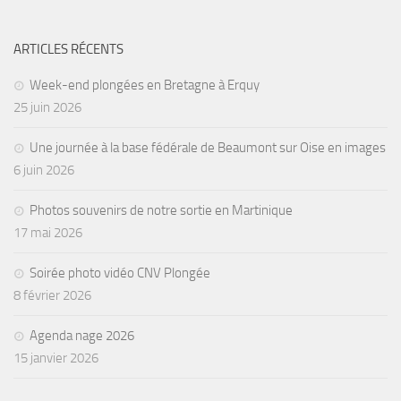
Agenda
ARTICLES RÉCENTS
Les Palmes du Lac
Résultats Compétitions
Week-end plongées en Bretagne à Erquy
25 juin 2026
MATERIEL
Section Matériel
Une journée à la base fédérale de Beaumont sur Oise en images
6 juin 2026
Occasions
Photos souvenirs de notre sortie en Martinique
17 mai 2026
Soirée photo vidéo CNV Plongée
8 février 2026
Agenda nage 2026
15 janvier 2026