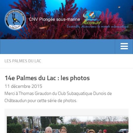
ACTUALITES
LES PALMES DU LAC
EVENEMENTS
14e Palmes du Lac : les photos
INFOS CNV
11 décembre 2015
Bienvenue
Merci à Thomas Giraudon du Club Subaquatique Dunois de
Châteaudun pour cette série de photos.
Contacts
Documents utiles
Encadrement
Historique