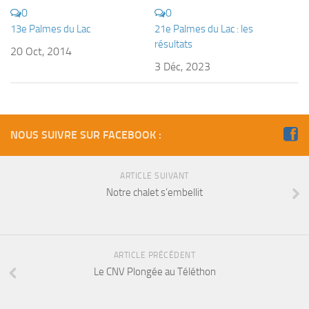
Fosse
0
0
13e Palmes du Lac
21e Palmes du Lac : les
Sorties techniques
résultats
20 Oct, 2014
APNEE
3 Déc, 2023
SORTIES
Sorties 2026
Sorties 2025
NOUS SUIVRE SUR FACEBOOK :
Sorties 2024
Sorties 2023
ARTICLE SUIVANT
Notre chalet s’embellit
Sorties 2022
Sorties 2021
Sorties 2020
ARTICLE PRÉCÉDENT
Sorties 2019
Le CNV Plongée au Téléthon
Sorties 2018