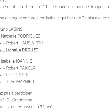
2016
es résultats du Thème n°11 ‘Le Rouge’ du concours Imagesub.
se distingue encore avec Isabelle qui fait une 3e place avec c
Bruno LABINS
 Nathalie RODRIGUES
x – Robert HAUSWIRTH
x – Isabelle DROUET
Isabelle JOANNIC
x – Robert PAKIELA
x – Luc FUSTER
x – Théo MAYNIER
z pas à participer :
n°12 : Graphisme
e est ouvert jusqu’au 31 août.