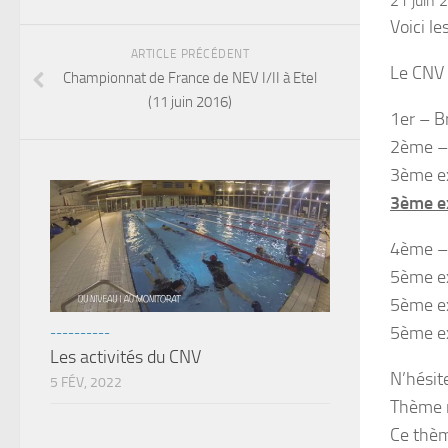
21 juin 
Voici l
ARTICLE PRÉCÉDENT
Le CNV 
Championnat de France de NEV I/II à Etel
(11 juin 2016)
1er – 
2ème –
3ème e
3ème e
4ème – 
5ème e
5ème e
5ème e
----------
Les activités du CNV
N’hésite
5 FÉV, 2022
Thème 
Ce thèm