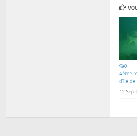
VOU
0
4ème re
d’île d
12 Sep,