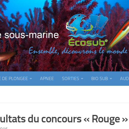
E DE PLONGEE
APNEE
SORTIES
BIO SUB
AUD
ultats du concours « Rouge 