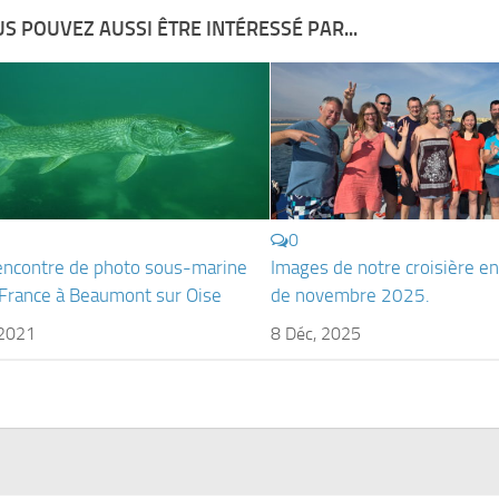
S POUVEZ AUSSI ÊTRE INTÉRESSÉ PAR...
0
ncontre de photo sous-marine
Images de notre croisière e
e France à Beaumont sur Oise
de novembre 2025.
 2021
8 Déc, 2025