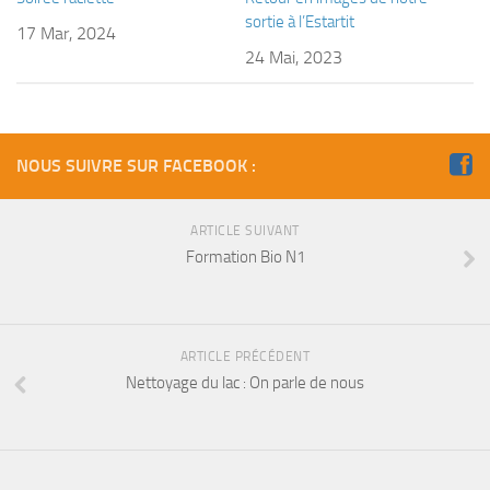
Fosse
sortie à l’Estartit
17 Mar, 2024
Sorties techniques
24 Mai, 2023
APNEE
SORTIES
NOUS SUIVRE SUR FACEBOOK :
Sorties 2026
Sorties 2025
ARTICLE SUIVANT
Sorties 2024
Formation Bio N1
Sorties 2023
Sorties 2022
Sorties 2021
ARTICLE PRÉCÉDENT
Nettoyage du lac : On parle de nous
Sorties 2020
Sorties 2019
Sorties 2018