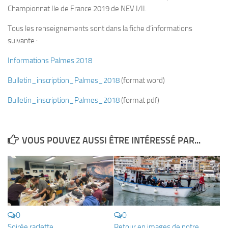
Championnat Ile de France 2019 de NEV I/II.
Plouf
Tous les renseignements sont dans la fiche d’informations
ECOLE DE PLONGEE
suivante :
Formations
Informations Palmes 2018
Jeune plongeur
Bulletin_inscription_Palmes_2018
(format word)
Plongeur N1
Bulletin_inscription_Palmes_2018
Plongeur N2
(format pdf)
Plongeur N3
Maintien des acquis
VOUS POUVEZ AUSSI ÊTRE INTÉRESSÉ PAR...
Guide de palanquée N4
Initiateur
Moniteur Fédéral
Organisation
0
0
Responsables
Soirée raclette
Retour en images de notre