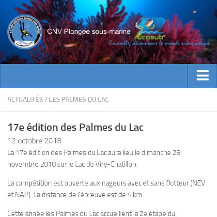
ACTUALITES
ACTUALITÉS
/
LES PALMES DU LAC
EVENEMENTS
17e édition des Palmes du Lac
INFOS CNV
12 octobre 2018
Bienvenue
La 17e édition des Palmes du Lac aura lieu le dimanche 25
novembre 2018 sur le Lac de Viry-Chatillon.
Contacts
Documents utiles
La compétition est ouverte aux nageurs avec et sans flotteur (NEV
et NAP).
La distance de l’épreuve est de 4 km.
Encadrement
Cette année les Palmes du Lac accueillent la 2e étape du
Historique