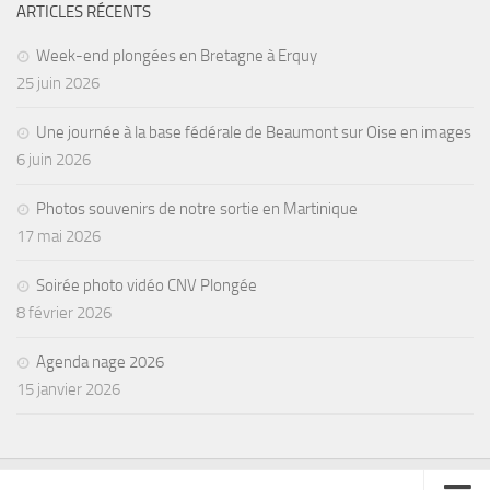
ARTICLES RÉCENTS
Agenda
Week-end plongées en Bretagne à Erquy
Les Palmes du Lac
25 juin 2026
Résultats Compétitions
Une journée à la base fédérale de Beaumont sur Oise en images
MATERIEL
6 juin 2026
Section Matériel
Photos souvenirs de notre sortie en Martinique
Occasions
17 mai 2026
Soirée photo vidéo CNV Plongée
8 février 2026
Agenda nage 2026
15 janvier 2026