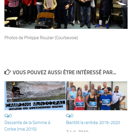
sorties 2017
Sorties 2016
Sorties 2015
Sorties 2014
Photos de Philippe Rouzier (Courbevoie)
BIO SUB
Environnement et Biologie Sub
Formations
Lac Merveilleux
VOUS POUVEZ AUSSI ÊTRE INTÉRESSÉ PAR...
AUDIOVISUEL
Photo
Vidéo
Peinture
0
0
NAGE
Descente de la Somme à
Bientôt la rentrée 2019-2020
Corbie (mai 2015)
NAP / NEV