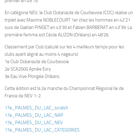
premier en 49’15.
Plouf
En catégorie NEV, le Club Océanaute de Courbevoie (COC) réalise un
ECOLE DE PLONGEE
triplet avec Maxime NOBLECOURT 1er chez les hommes en 42’21
suivi de Gaëtan PINGET en 43’30 et Fabien BARBERAT en 43’39. La
Formations
première femme est Cécile ALIZON (Orléans) en 48’26.
Jeune plongeur
Classement par Club (calculé sur les 4 meilleurs temps pour les
Plongeur N1
clubs ayant aligné au moins 4 nageurs):
Plongeur N2
1e Club Océanaute de Courbevoie
2e SCA2000 Apnée Evry
Plongeur N3
3e Eau Vive Plongée Orléans
Maintien des acquis
Cette édition est la 2e manche du Championnat Régional Ile de
Guide de palanquée N4
France de NEV 1-2.
Initiateur
17e_PALMES_DU_LAC_scratch
Moniteur Fédéral
17e_PALMES_DU_LAC_NAP
Organisation
17e_PALMES_DU_LAC_NEV
17e_PALMES_DU_LAC_CATEGORIES
Responsables