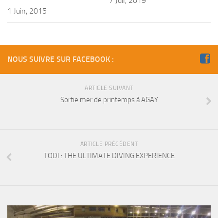
7 Juil, 2019
1 Juin, 2015
Agenda
Les Palmes du Lac
Résultats Compétitions
NOUS SUIVRE SUR FACEBOOK :
MATERIEL
Section Matériel
ARTICLE SUIVANT
Occasions
Sortie mer de printemps à AGAY
ARTICLE PRÉCÉDENT
TODI : THE ULTIMATE DIVING EXPERIENCE