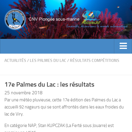
ACTUALITES
ACTUALITÉS
/
LES PALMES DU LAC
/
RÉSULTATS COMPÉTITIONS
EVENEMENTS
INFOS CNV
17e Palmes du Lac : les résultats
Bienvenue
25 novembre 2018
Par une météo pluvieuse, cette 17e édition des Palmes du Lac a
Contacts
accueilli 92 nageurs qui se sont affrontés dans les eaux froides du
Documents utiles
lac de Viry.
Encadrement
En catégorie NAP, Stan KUPCZAK (La Ferté sous Jouarre) est
Historique