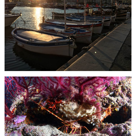
Plouf
ECOLE DE PLONGEE
Formations
Jeune plongeur
Plongeur N1
Plongeur N2
Plongeur N3
Maintien des acquis
Guide de palanquée N4
Initiateur
Moniteur Fédéral
Organisation
Responsables