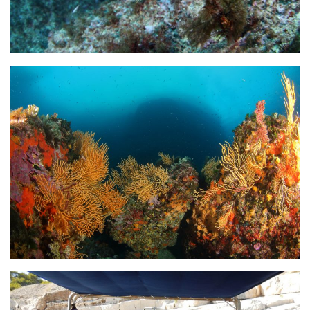
Agenda
Les Palmes du Lac
Résultats Compétitions
MATERIEL
Section Matériel
Occasions