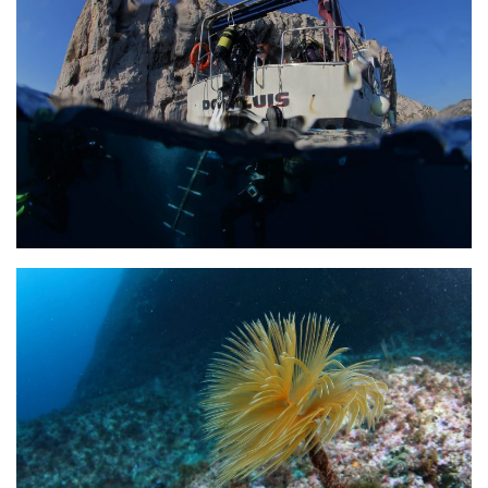
sorties 2017
Sorties 2016
Sorties 2015
Sorties 2014
BIO SUB
Environnement et Biologie Sub
Formations
Lac Merveilleux
AUDIOVISUEL
Photo
Vidéo
Peinture
NAGE
NAP / NEV