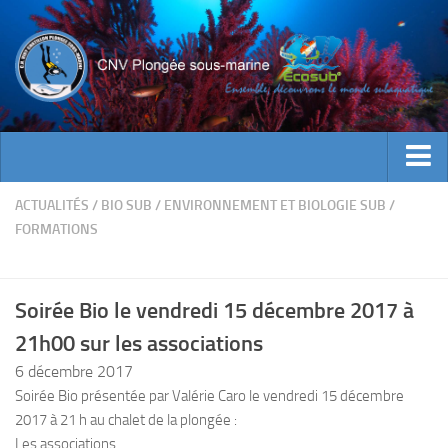
ACTUALITES
ACTUALITÉS
/
BIO SUB
/
ENVIRONNEMENT ET BIOLOGIE SUB
/
FORMATIONS
EVENEMENTS
INFOS CNV
Soirée Bio le vendredi 15 décembre 2017 à
Bienvenue
21h00 sur les associations
Contacts
6 décembre 2017
Documents utiles
Soirée Bio présentée par Valérie Caro le vendredi 15 décembre
Encadrement
2017 à 21 h au chalet de la plongée :
Historique
Les associations