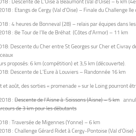
18 : Descente de L’Oise à Beaumont (Val d’Oise) – 6 km (4
018 : Etangs de Cergy (Val d’Oise) – Finale du Challenge Ile
18 : 4 heures de Bonneval (28) – relais par équipes dans les 
018 : 8e Tour de l’Ile de Bréhat (Côtes d’Armor) – 11 km
18: Descente du Cher entre St Georges sur Cher et Civray d
ceaux
urs proposés: 6 km (compétition) et 3,5 km (découverte).
18: Descente de L’Eure à Louviers – Randonnée 16 km
let et août, des sorties « promenade » sur le Loing pourront 
2018 :
Descente de l’Aisne à Soissons (Aisne) – 5 km
annul
arcours de 3 km pour les débutants
18 : Traversée de Migennes (Yonne) – 6 km
018 : Challenge Gérard Ridet à Cergy-Pontoise (Val d’Oise)