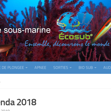
E DE PLONGEE
APNEE
SORTIES
BIO SUB
AUD
A
nda 2018