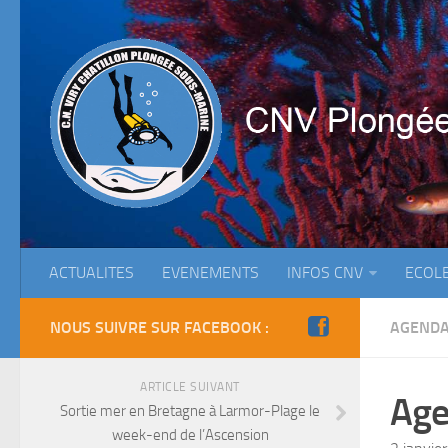
ACTUALITES
EVENEMENTS
INFOS CNV
ECOL
NOUS SUIVRE SUR FACEBOOK :
AGEND
ARTICLE SUIVANT
Age
Sortie mer en Bretagne à Larmor-Plage le
week-end de l’Ascension