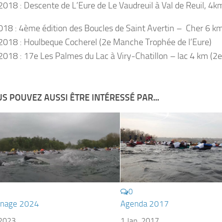
018 : Descente de L’Eure de Le Vaudreuil à Val de Reuil, 4k
18 : 4ème édition des Boucles de Saint Avertin – Cher 6 k
018 : Houlbeque Cocherel (2e Manche Trophée de l’Eure)
018 : 17e Les Palmes du Lac à Viry-Chatillon – lac 4 km (2
S POUVEZ AUSSI ÊTRE INTÉRESSÉ PAR...
0
 nage 2024
Agenda 2017
 2023
1 Jan, 2017