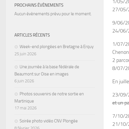
1/05/20
PROCHAINS ÉVÈNEMENTS
27/05/2
Aucun évènements prévu pour le moment.
9/06/20
24/06/2
ARTICLES RÉCENTS
1/07/20
Week-end plongées en Bretagne à Erquy
Chenon
25 juin 2026
2 parco
Une journée à la base fédérale de
8/07/20
Beaumont sur Oise en images
6 juin 2026
En juil
Photos souvenirs de notre sortie en
23/09/
Martinique
et un p
17 mai 2026
7/10/20
Soirée photo vidéo CNV Plongée
21/10/2
8 février 2026