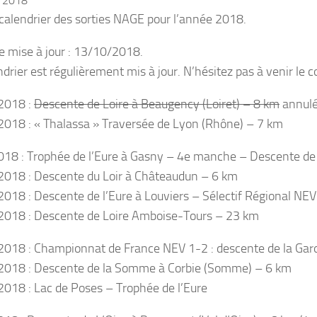
r 2018
e calendrier des sorties NAGE pour l’année 2018.
e mise à jour : 13/10/2018.
ndrier est régulièrement mis à jour. N’hésitez pas à venir le
2018 :
Descente de Loire à Beaugency (Loiret) – 8 km
annul
018 : « Thalassa » Traversée de Lyon (Rhône) – 7 km
18 : Trophée de l’Eure à Gasny – 4e manche – Descente de 
018 : Descente du Loir à Châteaudun – 6 km
018 : Descente de l’Eure à Louviers – Sélectif Régional NE
018 : Descente de Loire Amboise-Tours – 23 km
018 : Championnat de France NEV 1-2 : descente de la Ga
018 : Descente de la Somme à Corbie (Somme) – 6 km
018 : Lac de Poses – Trophée de l’Eure