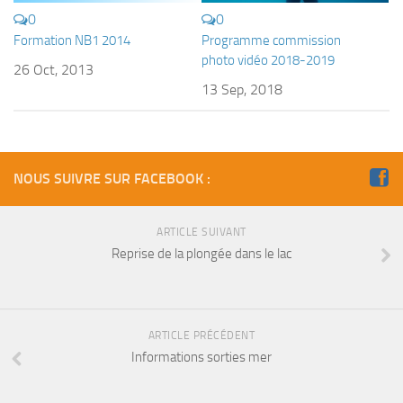
Fosse
0
0
Formation NB1 2014
Programme commission
Sorties techniques
photo vidéo 2018-2019
26 Oct, 2013
APNEE
13 Sep, 2018
SORTIES
Sorties 2026
Sorties 2025
NOUS SUIVRE SUR FACEBOOK :
Sorties 2024
Sorties 2023
ARTICLE SUIVANT
Reprise de la plongée dans le lac
Sorties 2022
Sorties 2021
Sorties 2020
ARTICLE PRÉCÉDENT
Sorties 2019
Informations sorties mer
Sorties 2018