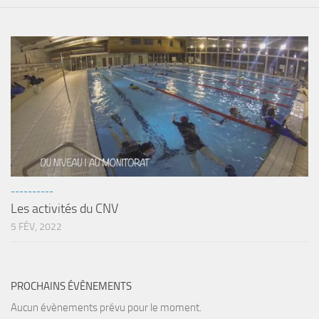
sorties 2017
Sorties 2016
Sorties 2015
Sorties 2014
BIO SUB
Environnement et Biologie Sub
Formations
Lac Merveilleux
----------
AUDIOVISUEL
Les activités du CNV
Photo
5 FÉV, 2022
Vidéo
Peinture
PROCHAINS ÉVÈNEMENTS
NAGE
Aucun évènements prévu pour le moment.
NAP / NEV