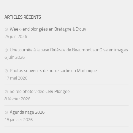
Agenda
ARTICLES RÉCENTS
Les Palmes du Lac
Résultats Compétitions
Week-end plongées en Bretagne à Erquy
25 juin 2026
MATERIEL
Section Matériel
Une journée à la base fédérale de Beaumont sur Oise en images
6 juin 2026
Occasions
Photos souvenirs de notre sortie en Martinique
17 mai 2026
Soirée photo vidéo CNV Plongée
8 février 2026
Agenda nage 2026
15 janvier 2026