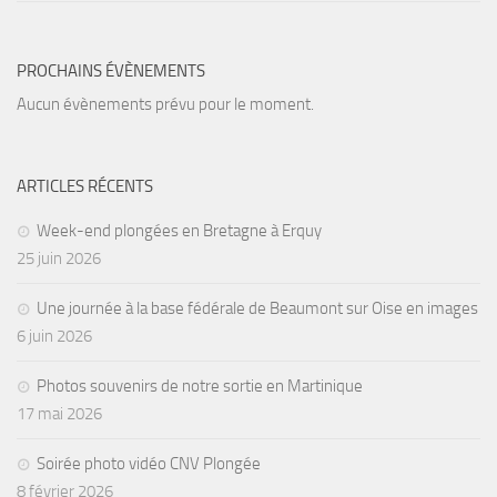
Agenda
Les Palmes du Lac
PROCHAINS ÉVÈNEMENTS
Aucun évènements prévu pour le moment.
Résultats Compétitions
MATERIEL
Section Matériel
ARTICLES RÉCENTS
Occasions
Week-end plongées en Bretagne à Erquy
25 juin 2026
Une journée à la base fédérale de Beaumont sur Oise en images
6 juin 2026
Photos souvenirs de notre sortie en Martinique
17 mai 2026
Soirée photo vidéo CNV Plongée
8 février 2026