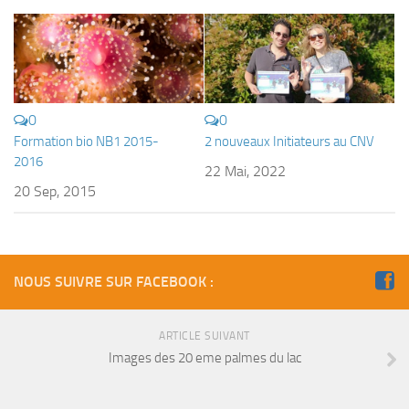
Fosse
Sorties techniques
APNEE
SORTIES
0
0
Sorties 2026
Formation bio NB1 2015-
2 nouveaux Initiateurs au CNV
2016
Sorties 2025
22 Mai, 2022
20 Sep, 2015
Sorties 2024
Sorties 2023
Sorties 2022
NOUS SUIVRE SUR FACEBOOK :
Sorties 2021
Sorties 2020
ARTICLE SUIVANT
Sorties 2019
Images des 20 eme palmes du lac
Sorties 2018