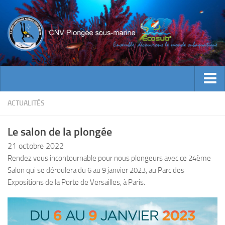
ACTUALITES
ACTUALITÉS
EVENEMENTS
Le salon de la plongée
INFOS CNV
21 octobre 2022
Bienvenue
Rendez vous incontournable pour nous plongeurs avec ce 24ème
Salon qui se déroulera du 6 au 9 janvier 2023, au Parc des
Contacts
Expositions de la Porte de Versailles, à Paris.
Documents utiles
Encadrement
Historique