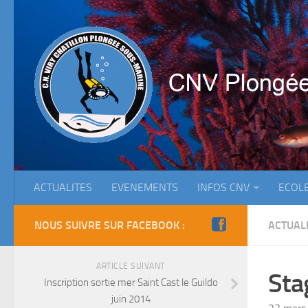
ACTUALITES
EVENEMENTS
INFOS CNV
ECOL
NOUS SUIVRE SUR FACEBOOK :
ACTUAL
ARTICLE SUIVANT
Sta
Inscription sortie mer Saint Cast le Guildo
juin 2014