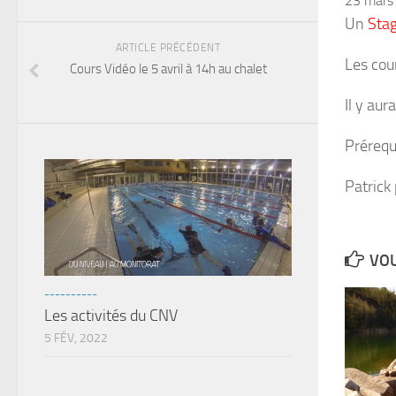
23 mars
Un
Stag
ARTICLE PRÉCÉDENT
Les cour
Cours Vidéo le 5 avril à 14h au chalet
Il y au
Prérequ
Patrick
VOU
----------
Les activités du CNV
5 FÉV, 2022