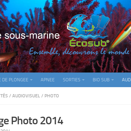
E DE PLONGEE
APNEE
SORTIES
BIO SUB
AUD
ITÉS
/
AUDIOVISUEL
/
PHOTO
ge Photo 2014