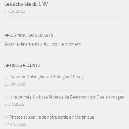
sorties 2017
Les activités du CNV
Sorties 2016
5 FÉV, 2022
Sorties 2015
Sorties 2014
PROCHAINS ÉVÈNEMENTS
BIO SUB
Aucun évènements prévu pour le moment.
Environnement et Biologie Sub
Formations
ARTICLES RÉCENTS
Lac Merveilleux
Week-end plongées en Bretagne à Erquy
AUDIOVISUEL
25 juin 2026
Photo
Une journée à la base fédérale de Beaumont sur Oise en images
Vidéo
6 juin 2026
Peinture
Photos souvenirs de notre sortie en Martinique
NAGE
17 mai 2026
NAP / NEV