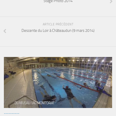
Stage Photo 2014
Fosse
Sorties techniques
APNEE
ARTICLE PRÉCÉDENT
SORTIES
Descente du Loir à Châteaudun (9 mars 2014)
Sorties 2026
Sorties 2025
Sorties 2024
Sorties 2023
Sorties 2022
Sorties 2021
Sorties 2020
Sorties 2019
Sorties 2018
----------