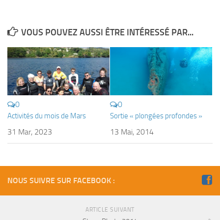
Plouf
ECOLE DE PLONGEE
VOUS POUVEZ AUSSI ÊTRE INTÉRESSÉ PAR...
Formations
Jeune plongeur
Plongeur N1
Plongeur N2
0
0
Plongeur N3
Activités du mois de Mars
Sortie « plongées profondes »
Maintien des acquis
31 Mar, 2023
13 Mai, 2014
Guide de palanquée N4
Initiateur
Moniteur Fédéral
NOUS SUIVRE SUR FACEBOOK :
Organisation
Responsables
ARTICLE SUIVANT