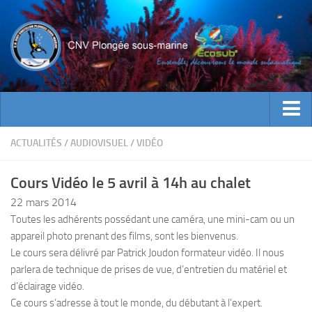
ACTUALITES
ACTUALITÉS
/
AUDIOVISUEL
/
VIDÉO
EVENEMENTS
Cours Vidéo le 5 avril à 14h au chalet
INFOS CNV
22 mars 2014
Bienvenue
Toutes les adhérents possédant une caméra, une mini-cam ou un
appareil photo prenant des films, sont les bienvenus.
Contacts
Le cours sera délivré par Patrick Joudon formateur vidéo. Il nous
Documents utiles
parlera de technique de prises de vue, d’entretien du matériel et
Encadrement
d’éclairage vidéo.
Ce cours s’adresse à tout le monde, du débutant à l’expert.
Historique