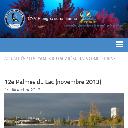
ACTUALITES
ACTUALITÉS
/
LES PALMES DU LAC
/
RÉSULTATS COMPÉTITIONS
EVENEMENTS
INFOS CNV
12e Palmes du Lac (novembre 2013)
Bienvenue
14 décembre 2013
Contacts
Documents utiles
Encadrement
Historique