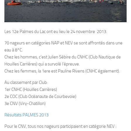
Plouf
ECOLE DE PLONGEE
Formations
Les 12e Palmes du Lac ont eu lieu le 24 novembre 2013.
Jeune plongeur
70 nageurs en catégories NAP et NEV se sont affrontés dans une
Plongeur N1
eau à 8°C.
Chez les hommes, c’est Julien Sébire du CNHC (Club Nautique de
Plongeur N2
Houilles Carrières) qui a survolé l’épreuve.
Plongeur N3
Chez les femmes, la 1ere est Pauline Rivens (CNHC également).
Maintien des acquis
Au classement par Club:
Guide de palanquée N4
1er CNHC (Houilles Carrières)
Initiateur
2e COC (Club Océanaute de Courbevoie)
3e CNV (Viry-Chatillon)
Moniteur Fédéral
Résultats PALMES 2013
Organisation
Responsables
Pour le CNV, tous nos nageurs participaient en catégorie NEV :