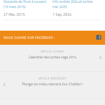
sorties 2017
Descente de l’Eure à Louviers
Info rentrée 2024 et sorties
(15 mars 2015)
mer 2025
Sorties 2016
27 Mar, 2015
1 Sep, 2024
Sorties 2015
Sorties 2014
BIO SUB
NOUS SUIVRE SUR FACEBOOK :
Environnement et Biologie Sub
Formations
ARTICLE SUIVANT
Lac Merveilleux
Calendrier des sorties nage 2014
AUDIOVISUEL
Photo
ARTICLE PRÉCÉDENT
Vidéo
Plonger en milieu naturel à Viry-Chatillon !
Peinture
NAGE
NAP / NEV