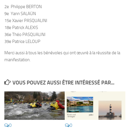
Fosse
2e Philippe BERTON
Sorties techniques
9e Yann SALAÜN
15e Xavier PASQUALINI
APNEE
18e Patrick ALEXIS
SORTIES
36e Théo PASQUALINI
39e Patrice LELOUP
Sorties 2026
Merci aussi à tous les bénévoles qui ont œuvré à la réussite de la
Sorties 2025
manifestation.
Sorties 2024
Sorties 2023
VOUS POUVEZ AUSSI ÊTRE INTÉRESSÉ PAR...
Sorties 2022
Sorties 2021
Sorties 2020
Sorties 2019
Sorties 2018
0
0