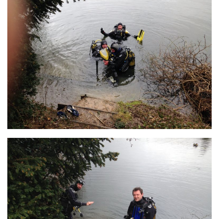
Agenda
Les Palmes du Lac
Résultats Compétitions
MATERIEL
Section Matériel
Occasions