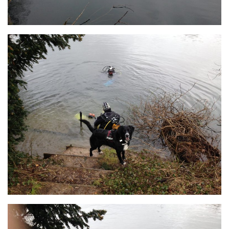
sorties 2017
Sorties 2016
Sorties 2015
Sorties 2014
BIO SUB
Environnement et Biologie Sub
Formations
Lac Merveilleux
AUDIOVISUEL
Photo
Vidéo
Peinture
NAGE
NAP / NEV