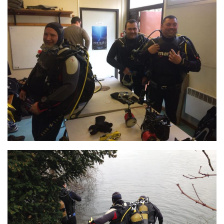
Plouf
ECOLE DE PLONGEE
Formations
Jeune plongeur
Plongeur N1
Plongeur N2
Plongeur N3
Maintien des acquis
Guide de palanquée N4
Initiateur
Moniteur Fédéral
Organisation
Responsables