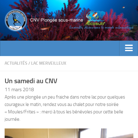
ACTUALITES
ACTUALITÉS
/
LAC MERVEILLEUX
EVENEMENTS
Un samedi au CNV
INFOS CNV
11 mars 2018
Bienvenue
Après une plongée un peu fraiche dans notre lac pour quelques
courageux le matin, rendez vous au chalet pour notre soirée
Contacts
« Moules/Frites » : merci à tous les bénévoles pour cette belle
Documents utiles
journée.
Encadrement
Historique