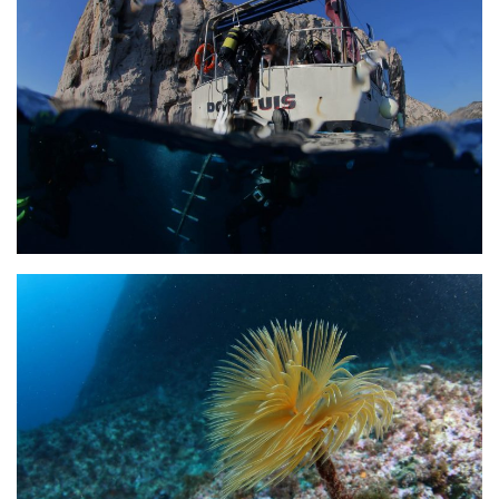
sorties 2017
Sorties 2016
Sorties 2015
Sorties 2014
BIO SUB
Environnement et Biologie Sub
Formations
Lac Merveilleux
AUDIOVISUEL
Photo
Vidéo
Peinture
NAGE
NAP / NEV