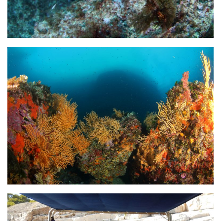
Agenda
Les Palmes du Lac
Résultats Compétitions
MATERIEL
Section Matériel
Occasions