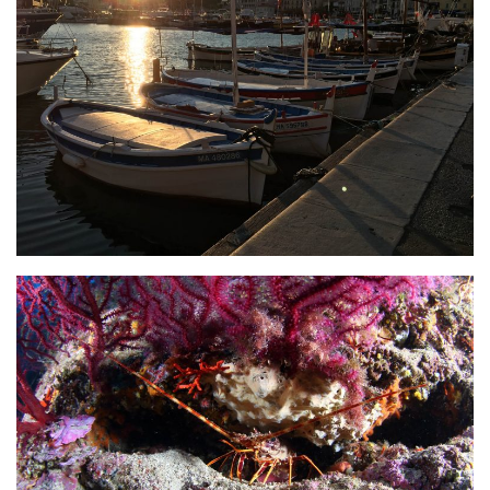
Plouf
ECOLE DE PLONGEE
Formations
Jeune plongeur
Plongeur N1
Plongeur N2
Plongeur N3
Maintien des acquis
Guide de palanquée N4
Initiateur
Moniteur Fédéral
Organisation
Responsables