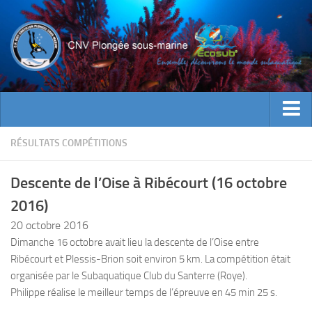
ACTUALITES
RÉSULTATS COMPÉTITIONS
EVENEMENTS
Descente de l’Oise à Ribécourt (16 octobre
INFOS CNV
2016)
Bienvenue
20 octobre 2016
Contacts
Dimanche 16 octobre avait lieu la descente de l’Oise entre
Ribécourt et Plessis-Brion soit environ 5 km. La compétition était
Documents utiles
organisée par le Subaquatique Club du Santerre (Roye).
Encadrement
Philippe réalise le meilleur temps de l’épreuve en 45 min 25 s.
Historique