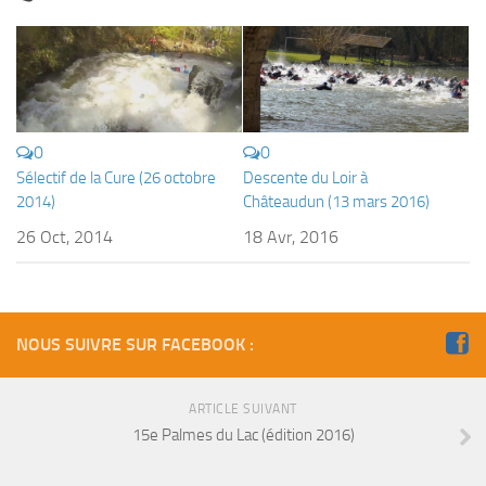
Fosse
Sorties techniques
APNEE
SORTIES
0
0
Sorties 2026
Sélectif de la Cure (26 octobre
Descente du Loir à
Sorties 2025
2014)
Châteaudun (13 mars 2016)
26 Oct, 2014
18 Avr, 2016
Sorties 2024
Sorties 2023
Sorties 2022
NOUS SUIVRE SUR FACEBOOK :
Sorties 2021
Sorties 2020
ARTICLE SUIVANT
Sorties 2019
15e Palmes du Lac (édition 2016)
Sorties 2018