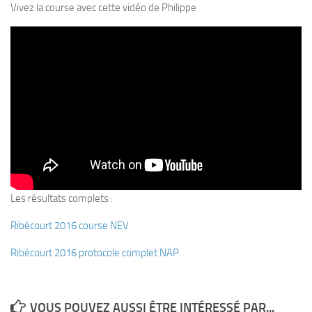
Vivez la course avec cette vidéo de Philippe
Plouf
ECOLE DE PLONGEE
Formations
Jeune plongeur
Plongeur N1
Plongeur N2
Plongeur N3
Maintien des acquis
Les résultats complets :
Guide de palanquée N4
Ribécourt 2016 course NEV
Initiateur
Moniteur Fédéral
Ribécourt 2016 protocole complet NAP
Organisation
Responsables
VOUS POUVEZ AUSSI ÊTRE INTÉRESSÉ PAR...