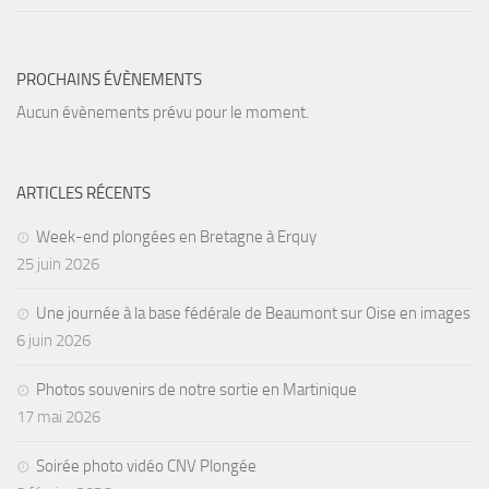
Agenda
Les Palmes du Lac
PROCHAINS ÉVÈNEMENTS
Résultats Compétitions
Aucun évènements prévu pour le moment.
MATERIEL
Section Matériel
ARTICLES RÉCENTS
Occasions
Week-end plongées en Bretagne à Erquy
25 juin 2026
Une journée à la base fédérale de Beaumont sur Oise en images
6 juin 2026
Photos souvenirs de notre sortie en Martinique
17 mai 2026
Soirée photo vidéo CNV Plongée