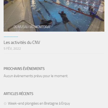
Agenda
Les Palmes du Lac
Résultats Compétitions
MATERIEL
----------
Section Matériel
Les activités du CNV
Occasions
5 FÉV, 2022
PROCHAINS ÉVÈNEMENTS
Aucun évènements prévu pour le moment.
ARTICLES RÉCENTS
Week-end plongées en Bretagne à Erquy