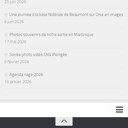
25 juin 2026
Une journée à la base fédérale de Beaumont sur Oise en images
6 juin 2026
Photos souvenirs de notre sortie en Martinique
17 mai 2026
Soirée photo vidéo CNV Plongée
8 février 2026
Agenda nage 2026
15 janvier 2026
se connecter