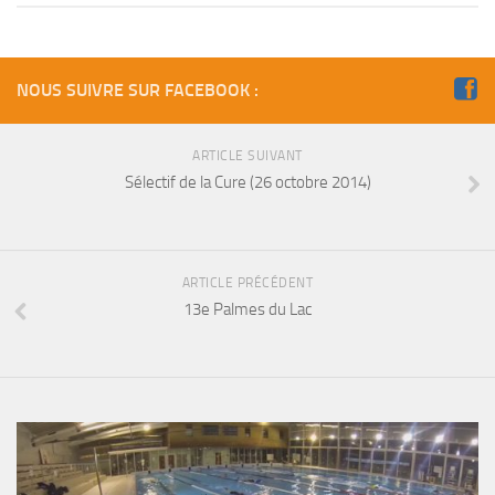
sorties 2017
Sorties 2016
Sorties 2015
NOUS SUIVRE SUR FACEBOOK :
Sorties 2014
BIO SUB
ARTICLE SUIVANT
Sélectif de la Cure (26 octobre 2014)
Environnement et Biologie Sub
Formations
Lac Merveilleux
ARTICLE PRÉCÉDENT
AUDIOVISUEL
13e Palmes du Lac
Photo
Vidéo
Peinture
NAGE
NAP / NEV