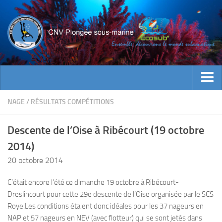
ACTUALITES
NAGE
/
RÉSULTATS COMPÉTITIONS
EVENEMENTS
Descente de l’Oise à Ribécourt (19 octobre
INFOS CNV
2014)
Bienvenue
20 octobre 2014
Contacts
C’était encore l’été ce dimanche 19 octobre à Ribécourt-
Documents utiles
Dreslincourt pour cette 29e descente de l’Oise organisée par le SCS
Encadrement
Roye.
Les conditions étaient donc idéales pour les 37 nageurs en
NAP et 57 nageurs en NEV (avec flotteur) qui se sont jetés dans
Historique