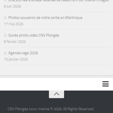
6 juin 2026
Agenda
Les Palmes du Lac
Photos souvenirs de notre sortie en Martinique
Résultats Compétitions
17 mai 2026
MATERIEL
Soirée photo vidéo CNV Plongée
Section Matériel
8 février 2026
Occasions
Agenda nage 2026
15 janvier 2026
se connecter
CNV Plongée sous-marine © 2026. All Rights Reserved.