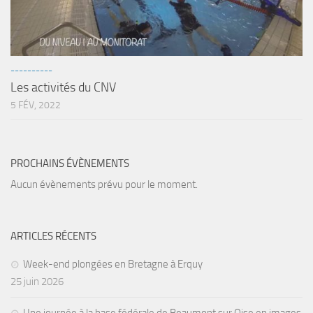
sorties 2017
Sorties 2016
Sorties 2015
----------
Sorties 2014
Les activités du CNV
BIO SUB
5 FÉV, 2022
Environnement et Biologie Sub
Formations
PROCHAINS ÉVÈNEMENTS
Lac Merveilleux
Aucun évènements prévu pour le moment.
AUDIOVISUEL
Photo
ARTICLES RÉCENTS
Vidéo
Peinture
Week-end plongées en Bretagne à Erquy
25 juin 2026
NAGE
NAP / NEV
Une journée à la base fédérale de Beaumont sur Oise en images