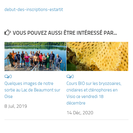
Plouf
debut-des-inscriptions-estartit
ECOLE DE PLONGEE
Formations
VOUS POUVEZ AUSSI ÊTRE INTÉRESSÉ PAR...
Jeune plongeur
Plongeur N1
Plongeur N2
Plongeur N3
0
0
Maintien des acquis
Quelques images de notre
Cours BIO sur les bryozoaires,
Guide de palanquée N4
sortie au Lac de Beaumont sur
cnidaires et cténophores en
Oise
Visio ce vendredi 18
Initiateur
décembre
8 Juil, 2019
Moniteur Fédéral
14 Déc, 2020
Organisation
Responsables