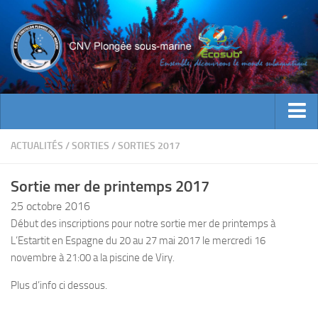
ACTUALITES
ACTUALITÉS
/
SORTIES
/
SORTIES 2017
EVENEMENTS
Sortie mer de printemps 2017
INFOS CNV
25 octobre 2016
Bienvenue
Début des inscriptions pour notre sortie mer de printemps à
L’Estartit en Espagne du 20 au 27 mai 2017 le mercredi 16
Contacts
novembre à 21:00 a la piscine de Viry.
Documents utiles
Plus d’info ci dessous.
Encadrement
Historique