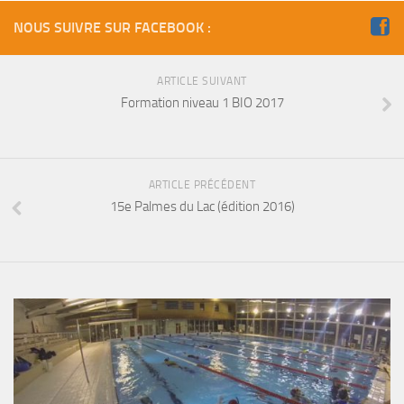
Fosse
NOUS SUIVRE SUR FACEBOOK :
Sorties techniques
APNEE
ARTICLE SUIVANT
Formation niveau 1 BIO 2017
SORTIES
Sorties 2026
Sorties 2025
ARTICLE PRÉCÉDENT
Sorties 2024
15e Palmes du Lac (édition 2016)
Sorties 2023
Sorties 2022
Sorties 2021
Sorties 2020
Sorties 2019
Sorties 2018