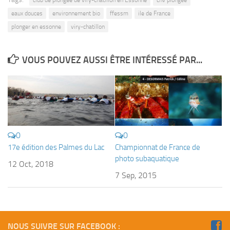
club de plongée de viry-chatillon en Essonne
cnv plongée
eaux douces
environnement bio
ffessm
ile de France
plonger en essonne
viry-chatillon
VOUS POUVEZ AUSSI ÊTRE INTÉRESSÉ PAR...
0
0
17e édition des Palmes du Lac
Championnat de France de
photo subaquatique
12 Oct, 2018
7 Sep, 2015
NOUS SUIVRE SUR FACEBOOK :