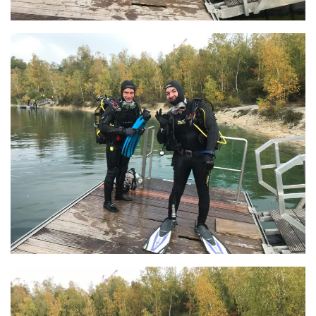
Agenda
Les Palmes du Lac
Résultats Compétitions
MATERIEL
Section Matériel
Occasions