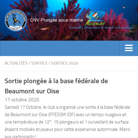
ACTUALITES
ACTUALITÉS
/
SORTIES
/
SORTIES 2020
EVENEMENTS
Sortie plongée à la base fédérale de
INFOS CNV
Beaumont sur Oise
Bienvenue
17 octobre 2020
Contacts
Samedi 17 Octobre, le club a organisé une sortie à la base fédérale
de Beaumont sur Oise (FFESSM IDF) avec un temps nuageux et
Documents utiles
une température de 12°. 15 plongeurs et 1 surveillant de surface
Encadrement
étaient motivés et joyeux pour cette expérience automnale. Merci
Historique
aux participants !