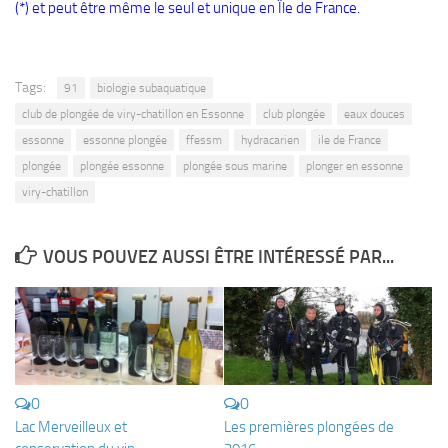
(*) et peut être même le seul et unique en Île de France.
Tags:
91
biologie subaquatique
club de plongée de viry-chatillon en Essonne
club plongée
eaux douces
essonne
essonne plongée
ffessm
hydracarien
ile de France
plongée
plongée essonne
plongée sous marine
plonger en essonne
viry-chatillon
VOUS POUVEZ AUSSI ÊTRE INTÉRESSÉ PAR...
0
0
Lac Merveilleux et
Les premières plongées de