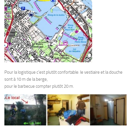
Plouf
ECOLE DE PLONGEE
Formations
Jeune plongeur
Plongeur N1
Plongeur N2
Plongeur N3
Pour la logistique c’est plutôt confortable: le vestiaire et la douche
Maintien des acquis
sont à 10 m de la berge,
pour le barbecue compter plutôt 20 m.
Guide de palanquée N4
Initiateur
Moniteur Fédéral
Organisation
Responsables