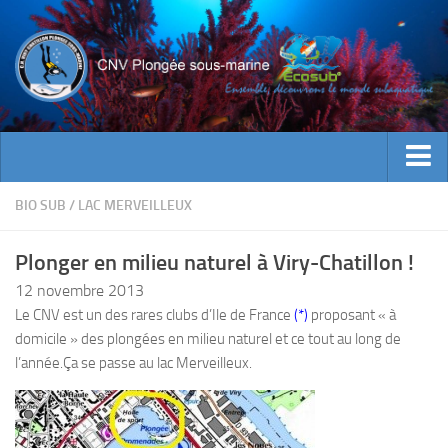
ACTUALITES
BIO SUB
/
LAC MERVEILLEUX
EVENEMENTS
Plonger en milieu naturel à Viry-Chatillon !
INFOS CNV
12 novembre 2013
Bienvenue
Le CNV est un des rares clubs d’Ile de France
(*)
proposant « à
domicile » des plongées en milieu naturel et ce tout au long de
Contacts
l’année.
Ça se passe au lac Merveilleux.
Documents utiles
Encadrement
Historique