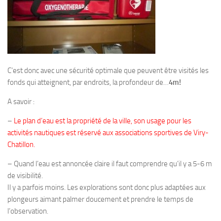
Agenda
Les Palmes du Lac
Résultats Compétitions
MATERIEL
C’est donc avec une sécurité optimale que peuvent être visités les
Section Matériel
fonds qui atteignent, par endroits, la profondeur de…
4m!
Occasions
A savoir :
–
Le plan d’eau est la propriété de la ville, son usage pour les
activités nautiques est réservé aux associations sportives de Viry-
Chatillon.
– Quand l’eau est annoncée claire il faut comprendre qu’il y a 5-6 m
de visibilité.
Il y a parfois moins. Les explorations sont donc plus adaptées aux
plongeurs aimant palmer doucement et prendre le temps de
l’observation.