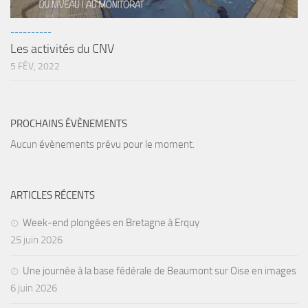
sorties 2017
Sorties 2016
----------
Sorties 2015
Les activités du CNV
5 FÉV, 2022
Sorties 2014
BIO SUB
Environnement et Biologie Sub
PROCHAINS ÉVÈNEMENTS
Formations
Aucun évènements prévu pour le moment.
Lac Merveilleux
AUDIOVISUEL
ARTICLES RÉCENTS
Photo
Week-end plongées en Bretagne à Erquy
Vidéo
25 juin 2026
Peinture
Une journée à la base fédérale de Beaumont sur Oise en images
NAGE
6 juin 2026
NAP / NEV