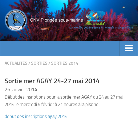
ACTUALITES
ACTUALITÉS
/
SORTIES
/
SORTIES 2014
EVENEMENTS
Sortie mer AGAY 24-27 mai 2014
INFOS CNV
26 janvier 2014
Bienvenue
Début des insriptions pour la sortie mer AGAY du 24 au 27 mai
2014 le mercredi 5 février à 21 heures à la piscine
Contacts
Documents utiles
debut des inscriptions agay 2014
Encadrement
Historique