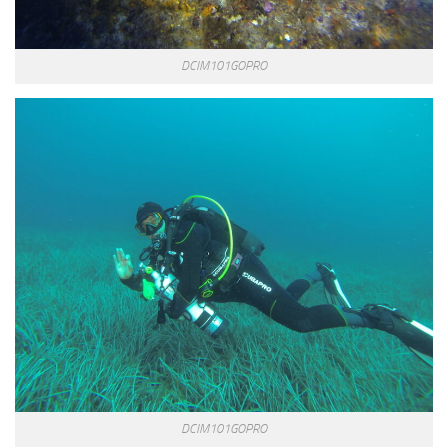
sorties 2017
Sorties 2016
DCIM101GOPRO
Sorties 2015
Sorties 2014
BIO SUB
Environnement et Biologie Sub
Formations
Lac Merveilleux
AUDIOVISUEL
Photo
Vidéo
Peinture
NAGE
DCIM101GOPRO
NAP / NEV