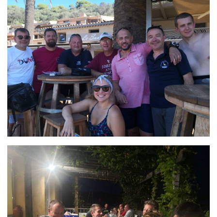
Plouf
ECOLE DE PLONGEE
Formations
Jeune plongeur
Plongeur N1
Plongeur N2
Plongeur N3
Maintien des acquis
Guide de palanquée N4
Initiateur
Moniteur Fédéral
Organisation
Responsables