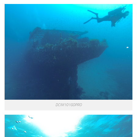
Agenda
Les Palmes du Lac
Résultats Compétitions
MATERIEL
Section Matériel
Occasions
DCIM101GOPRO