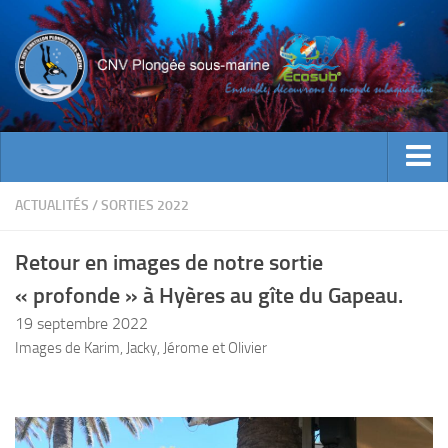
ACTUALITES
ACTUALITÉS
/
SORTIES 2022
EVENEMENTS
Retour en images de notre sortie
INFOS CNV
« profonde » à Hyères au gîte du Gapeau.
Bienvenue
19 septembre 2022
Contacts
Images de Karim, Jacky, Jérome et Olivier
Documents utiles
Encadrement
Historique