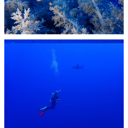
Agenda
Les Palmes du Lac
Résultats Compétitions
MATERIEL
Section Matériel
Occasions