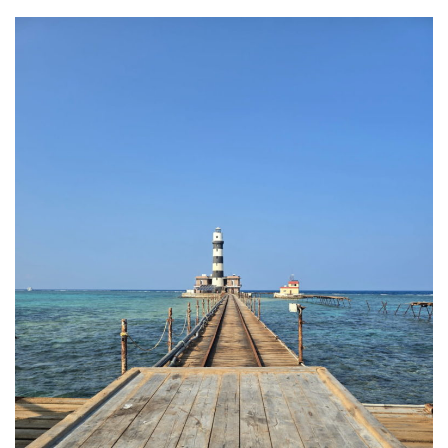
Plouf
ECOLE DE PLONGEE
Formations
Jeune plongeur
Plongeur N1
Plongeur N2
Plongeur N3
Maintien des acquis
Guide de palanquée N4
Initiateur
Moniteur Fédéral
Organisation
Responsables