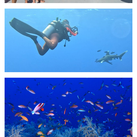
sorties 2017
Sorties 2016
Sorties 2015
Sorties 2014
BIO SUB
Environnement et Biologie Sub
Formations
Lac Merveilleux
AUDIOVISUEL
Photo
Vidéo
Peinture
NAGE
NAP / NEV