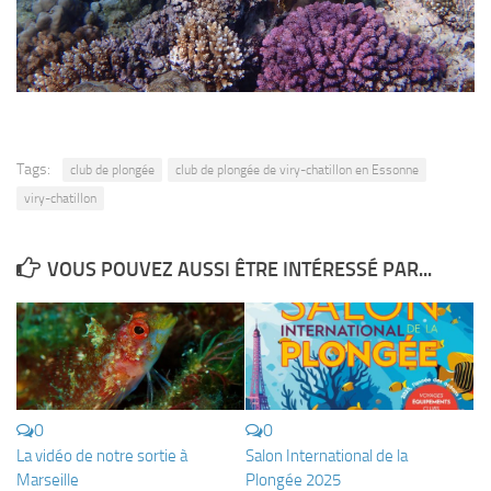
Tags:
club de plongée
club de plongée de viry-chatillon en Essonne
viry-chatillon
VOUS POUVEZ AUSSI ÊTRE INTÉRESSÉ PAR...
0
0
La vidéo de notre sortie à
Salon International de la
Marseille
Plongée 2025