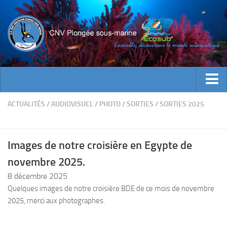
ACTUALITES
ACTUALITÉS
/
AUDIOVISUEL
/
PHOTO
/
SORTIES
/
SORTIES 2025
EVENEMENTS
INFOS CNV
Images de notre croisière en Egypte de
Bienvenue
novembre 2025.
Contacts
8 décembre 2025
Quelques images de notre croisière BDE de ce mois de novembre
Documents utiles
2025, merci aux photographes.
Encadrement
Historique