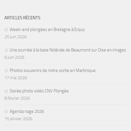
Agenda
ARTICLES RÉCENTS
Les Palmes du Lac
Résultats Compétitions
Week-end plongées en Bretagne à Erquy
25 juin 2026
MATERIEL
Section Matériel
Une journée à la base fédérale de Beaumont sur Oise en images
6 juin 2026
Occasions
Photos souvenirs de notre sortie en Martinique
17 mai 2026
Soirée photo vidéo CNV Plongée
8 février 2026
Agenda nage 2026
15 janvier 2026