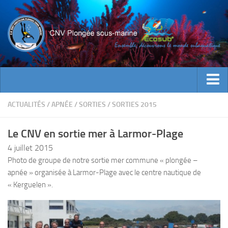
ACTUALITES
ACTUALITÉS
/
APNÉE
/
SORTIES
/
SORTIES 2015
EVENEMENTS
Le CNV en sortie mer à Larmor-Plage
INFOS CNV
4 juillet 2015
Bienvenue
Photo de groupe de notre sortie mer commune « plongée –
apnée » organisée à Larmor-Plage avec le centre nautique de
Contacts
« Kerguelen ».
Documents utiles
Encadrement
Historique