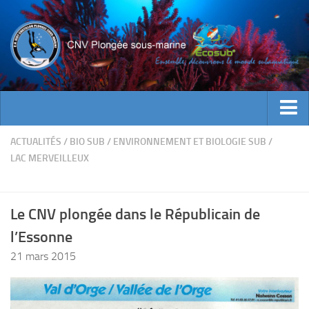
ACTUALITES
ACTUALITÉS
/
BIO SUB
/
ENVIRONNEMENT ET BIOLOGIE SUB
/
LAC MERVEILLEUX
EVENEMENTS
INFOS CNV
Le CNV plongée dans le Républicain de
Bienvenue
l’Essonne
Contacts
21 mars 2015
Documents utiles
Encadrement
Historique