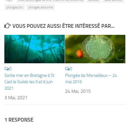
Fosse
plongée bio
plongée essonne
Sorties techniques
APNEE
VOUS POUVEZ AUSSI ÊTRE INTÉRESSÉ PAR...
SORTIES
Sorties 2026
Sorties 2025
Sorties 2024
0
0
Sorties 2023
Sortie mer en Bretagne à St
Plongée lac Merveilleux – 24
Cast le Guildo les 5 et 6 juin
mai 2015
Sorties 2022
2021
24 Mai, 2015
Sorties 2021
3 Mai, 2021
Sorties 2020
Sorties 2019
1 RESPONSE
Sorties 2018