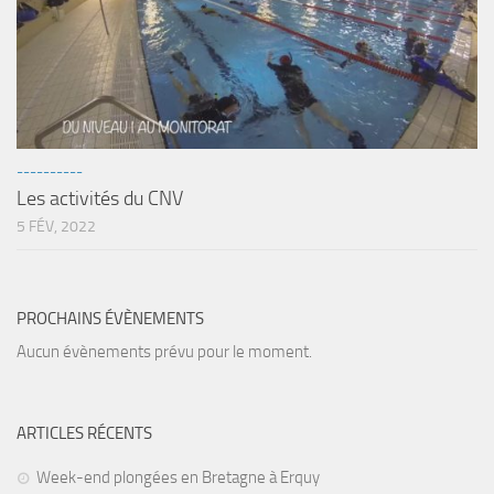
Agenda
Les Palmes du Lac
Résultats Compétitions
MATERIEL
----------
Section Matériel
Les activités du CNV
Occasions
5 FÉV, 2022
PROCHAINS ÉVÈNEMENTS
Aucun évènements prévu pour le moment.
ARTICLES RÉCENTS
Week-end plongées en Bretagne à Erquy