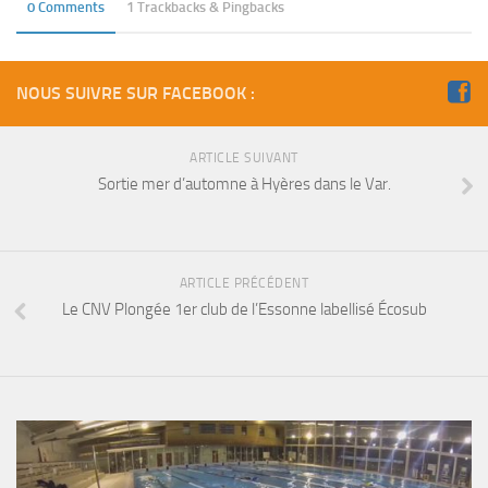
sorties 2017
0 Comments
1 Trackbacks & Pingbacks
Sorties 2016
Sorties 2015
NOUS SUIVRE SUR FACEBOOK :
Sorties 2014
BIO SUB
ARTICLE SUIVANT
Sortie mer d’automne à Hyères dans le Var.
Environnement et Biologie Sub
Formations
Lac Merveilleux
ARTICLE PRÉCÉDENT
AUDIOVISUEL
Le CNV Plongée 1er club de l’Essonne labellisé Écosub
Photo
Vidéo
Peinture
NAGE
NAP / NEV