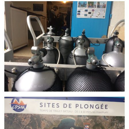
sorties 2017
Sorties 2016
Sorties 2015
Sorties 2014
BIO SUB
Environnement et Biologie Sub
Formations
Lac Merveilleux
AUDIOVISUEL
Photo
Vidéo
Peinture
NAGE
NAP / NEV