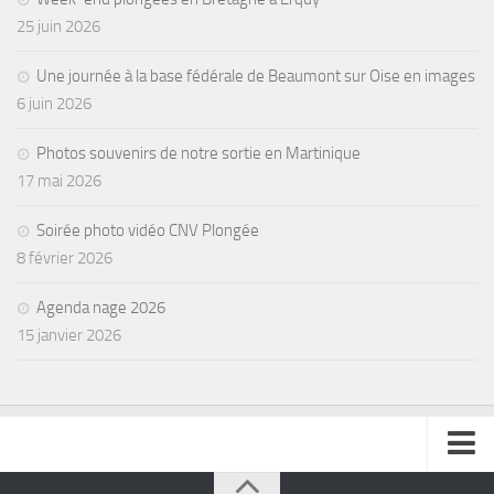
25 juin 2026
Une journée à la base fédérale de Beaumont sur Oise en images
6 juin 2026
Photos souvenirs de notre sortie en Martinique
17 mai 2026
Soirée photo vidéo CNV Plongée
8 février 2026
Agenda nage 2026
15 janvier 2026
se connecter