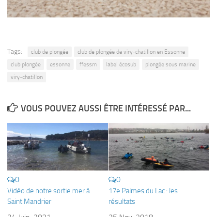
Tags:
club de plongée
club de plongée de viry-chatillon en Essonne
club plongée
essonne
ffessm
label écosub
plongée sous marine
viry-chatillon
VOUS POUVEZ AUSSI ÊTRE INTÉRESSÉ PAR...
0
0
Vidéo de notre sortie mer à
17e Palmes du Lac : les
Saint Mandrier
résultats