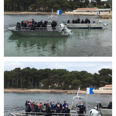
Plouf
ECOLE DE PLONGEE
Formations
Jeune plongeur
Plongeur N1
Plongeur N2
Plongeur N3
Maintien des acquis
Guide de palanquée N4
Initiateur
Moniteur Fédéral
Organisation
Responsables