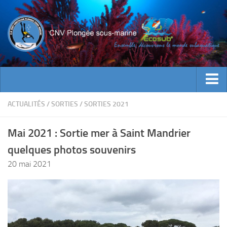
ACTUALITES
ACTUALITÉS
/
SORTIES
/
SORTIES 2021
EVENEMENTS
Mai 2021 : Sortie mer à Saint Mandrier
INFOS CNV
quelques photos souvenirs
Bienvenue
20 mai 2021
Contacts
Documents utiles
Encadrement
Historique