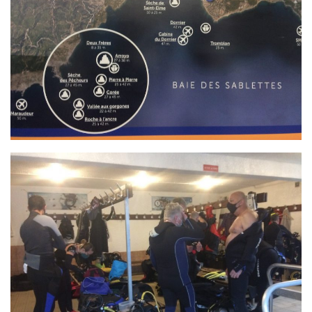
Agenda
Les Palmes du Lac
Résultats Compétitions
MATERIEL
Section Matériel
Occasions