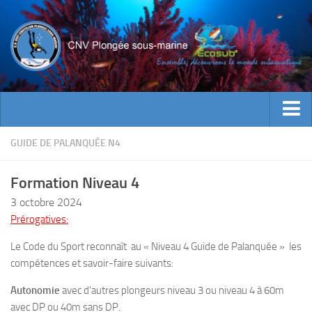
ACTUALITES
GUIDE DE PALANQUÉE N4
EVENEMENTS
Formation Niveau 4
INFOS CNV
3 octobre 2024
Bienvenue
Prérogatives:
Contacts
Le Code du Sport reconnaît au « Niveau 4 Guide de Palanquée » les
Documents utiles
compétences et savoir-faire suivants:
Encadrement
Autonomie
avec d’autres plongeurs niveau 3 ou niveau 4 à 60m
avec DP ou 40m sans DP.
Historique