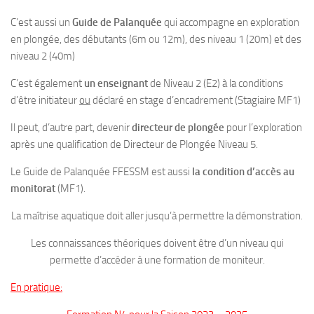
Plouf
C’est aussi un
Guide de Palanquée
qui accompagne en exploration
en plongée, des débutants (6m ou 12m), des niveau 1 (20m) et des
ECOLE DE PLONGEE
niveau 2 (40m)
Formations
C’est également
un enseignant
de Niveau 2 (E2) à la conditions
Jeune plongeur
d’être initiateur
ou
déclaré en stage d’encadrement (Stagiaire MF1)
Plongeur N1
Il peut, d’autre part, devenir
directeur de plongée
pour l’exploration
Plongeur N2
après une qualification de Directeur de Plongée Niveau 5.
Plongeur N3
Le Guide de Palanquée FFESSM est aussi
la condition d’accès au
Maintien des acquis
monitorat
(MF1).
Guide de palanquée N4
La maîtrise aquatique doit aller jusqu’à permettre la démonstration.
Initiateur
Les connaissances théoriques doivent être d’un niveau qui
Moniteur Fédéral
permette d’accéder à une formation de moniteur.
Organisation
En pratique:
Responsables