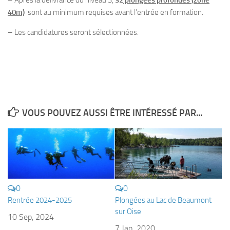
sorties 2017
40m)
sont au minimum requises avant l’entrée en formation.
Sorties 2016
– Les candidatures seront sélectionnées.
Sorties 2015
Sorties 2014
BIO SUB
Environnement et Biologie Sub
Formations
VOUS POUVEZ AUSSI ÊTRE INTÉRESSÉ PAR...
Lac Merveilleux
AUDIOVISUEL
Photo
Vidéo
0
0
Peinture
Rentrée 2024-2025
Plongées au Lac de Beaumont
NAGE
sur Oise
10 Sep, 2024
NAP / NEV
7 Jan, 2020