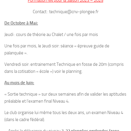
Formation N4 pour la Saison 2023 – 2025
Fosse
Contact : technique@cnv-plongee.fr
Sorties techniques
De Octobre à Mai:
APNEE
SORTIES
Jeudi : cours de théorie au Chalet / une fois par mois
Sorties 2026
Une fois par mois, le Jeudi soir: séance « épreuve guide de
palanquée ».
Sorties 2025
Sorties 2024
Vendredi soir: entrainement Technique en fosse de 20m (compris
dans la cotisation « école ») voir le planning.
Sorties 2023
Au mois de Juin:
Sorties 2022
Sorties 2021
« Sortie technique » sur deux semaines afin de valider les aptitudes
préalable et l’examen final Niveau 4.
Sorties 2020
Sorties 2019
Le club organise lui même tous les deux ans, un examen Niveau 4
(dans le cadre fédéral).
Sorties 2018
– Après la délivrance du niveau 3,
32
plongées profondes (zone