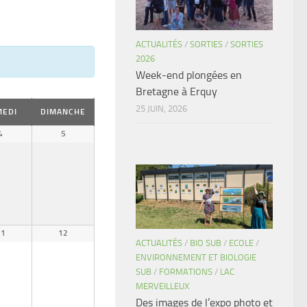
ACTUALITÉS
/
SORTIES
/
SORTIES
2026
Week-end plongées en
Bretagne à Erquy
25 JUIN, 2026
MEDI
DIMANCHE
4
5
11
12
ACTUALITÉS
/
BIO SUB
/
ECOLE
/
ENVIRONNEMENT ET BIOLOGIE
SUB
/
FORMATIONS
/
LAC
MERVEILLEUX
Des images de l’expo photo et