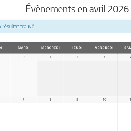
v
Évènements en avril 2026
i
g
 résultat trouvé.
a
gation
t
I
MARDI
MERCREDI
JEUDI
VENDREDI
SA
i
31
1
2
3
drier
o
uel
n
p
a
7
8
9
10
r
l
’