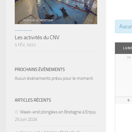
Aucun
----------
Les activités du CNV
Navi
5 FÉV, 2022
LUND
par
30
Calen
PROCHAINS ÉVÈNEMENTS
mens
Aucun évènements prévu pour le moment.
ARTICLES RÉCENTS
6
Week-end plongées en Bretagne à Erquy
25 juin 2026