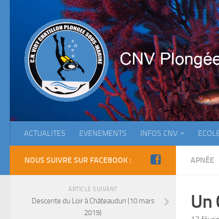
ACTUALITES
EVENEMENTS
INFOS CNV
ECOL
NOUS SUIVRE SUR FACEBOOK :
APNÉE
ARTICLE SUIVANT
Un 
Descente du Loir à Châteaudun (10 mars
2019)