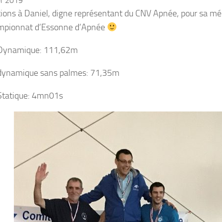
er 2019
tions
à Daniel, digne représentant du CNV Apnée, pour sa méd
mpionnat d’Essonne d’Apnée
Dynamique: 111,62m
dynamique sans palmes: 71,35m
Statique: 4mn01s