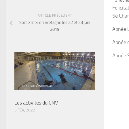
13 févri
Félicita
5e Cha
ARTICLE PRÉCÉDENT
Sortie mer en Bretagne les 22 et 23 juin
Apnée 
2019
Apnée 
Apnée 
----------
Les activités du CNV
5 FÉV, 2022