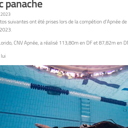
c panache
 2023
tos suivantes ont été prises lors de la compétion d’Apnée de
 2023.
Lorido, CNV Apnée, a réalisé 113,80m en DF et 87,82m en D
lui