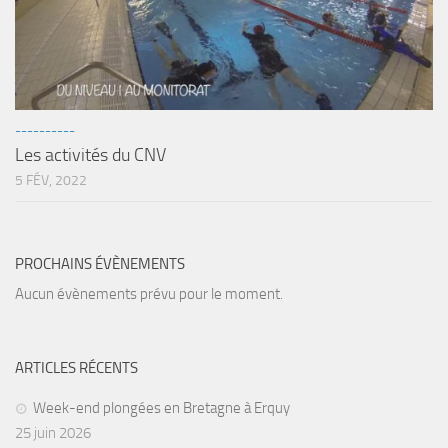
Fosse
Sorties techniques
APNEE
SORTIES
----------
Les activités du CNV
Sorties 2026
5 FÉV, 2022
Sorties 2025
Sorties 2024
Sorties 2023
PROCHAINS ÉVÈNEMENTS
Sorties 2022
Aucun évènements prévu pour le moment.
Sorties 2021
Sorties 2020
ARTICLES RÉCENTS
Sorties 2019
Week-end plongées en Bretagne à Erquy
Sorties 2018
25 juin 2026