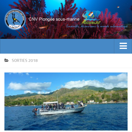
ACTUALITES
SORTIES 2018
EVENEMENTS
INFOS CNV
Bienvenue
Contacts
Documents utiles
Encadrement
Historique