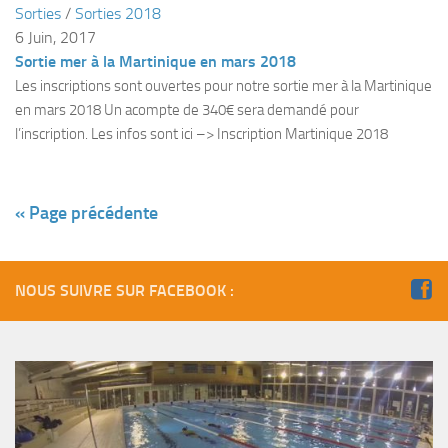
Sorties
/
Sorties 2018
Plouf
6 Juin, 2017
Sortie mer à la Martinique en mars 2018
ECOLE DE PLONGEE
Les inscriptions sont ouvertes pour notre sortie mer à la Martinique
Formations
en mars 2018 Un acompte de 340€ sera demandé pour
Jeune plongeur
l’inscription. Les infos sont ici –> Inscription Martinique 2018
Plongeur N1
Plongeur N2
« Page précédente
Plongeur N3
Maintien des acquis
NOUS SUIVRE SUR FACEBOOK :
Guide de palanquée N4
Initiateur
Moniteur Fédéral
Organisation
Responsables