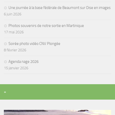
sorties 2017
Une journée à la base fédérale de Beaumont sur Oise en images
Sorties 2016
6 juin 2026
Sorties 2015
Photos souvenirs de notre sortie en Martinique
Sorties 2014
17 mai 2026
BIO SUB
Soirée photo vidéo CNV Plongée
Environnement et Biologie Sub
8 février 2026
Formations
Lac Merveilleux
Agenda nage 2026
15 janvier 2026
AUDIOVISUEL
Photo
Vidéo
+
Peinture
NAGE
NAP / NEV