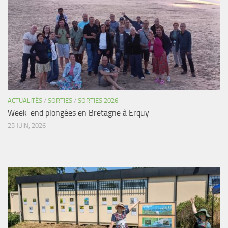
Agenda
Les Palmes du Lac
Résultats Compétitions
MATERIEL
Section Matériel
Occasions
ACTUALITÉS
/
SORTIES
/
SORTIES 2026
Week-end plongées en Bretagne à Erquy
25 JUIN, 2026