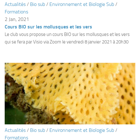
Actualités
/
Bio sub
/
Environnement et Biologie Sub
/
Plouf
Formations
2 Jan, 2021
ECOLE DE PLONGEE
Cours BIO sur les mollusques et les vers
Formations
Le club vous propose un cours BIO sur les mollusques et les vers
Jeune plongeur
qui se fera par Visio via Zoom le vendredi 8 janvier 2021 à 20h30
Plongeur N1
Plongeur N2
Plongeur N3
Maintien des acquis
Guide de palanquée N4
Initiateur
Moniteur Fédéral
Organisation
Actualités
/
Bio sub
/
Environnement et Biologie Sub
/
Responsables
Formations