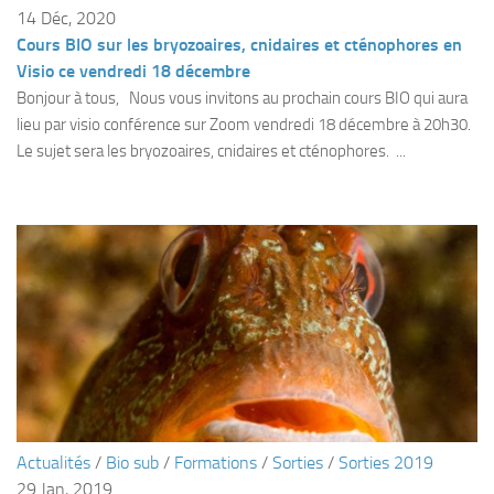
Fosse
14 Déc, 2020
Cours BIO sur les bryozoaires, cnidaires et cténophores en
Sorties techniques
Visio ce vendredi 18 décembre
APNEE
Bonjour à tous, Nous vous invitons au prochain cours BIO qui aura
lieu par visio conférence sur Zoom vendredi 18 décembre à 20h30.
SORTIES
Le sujet sera les bryozoaires, cnidaires et cténophores. ...
Sorties 2026
Sorties 2025
Sorties 2024
Sorties 2023
Sorties 2022
Sorties 2021
Sorties 2020
Sorties 2019
Sorties 2018
Actualités
/
Bio sub
/
Formations
/
Sorties
/
Sorties 2019
29 Jan, 2019