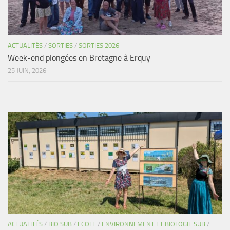
ACTUALITÉS
/
SORTIES
/
SORTIES 2026
Week-end plongées en Bretagne à Erquy
25 JUIN, 2026
ACTUALITÉS
/
BIO SUB
/
ECOLE
/
ENVIRONNEMENT ET BIOLOGIE SUB
/