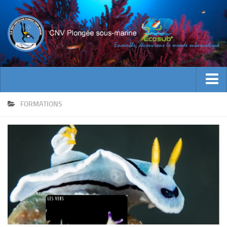
ACTUALITES
FORMATIONS
EVENEMENTS
INFOS CNV
Bienvenue
Contacts
Documents utiles
Encadrement
Historique