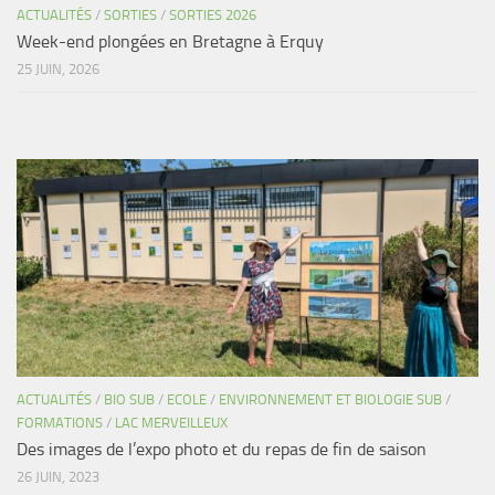
ACTUALITÉS
/
SORTIES
/
SORTIES 2026
Week-end plongées en Bretagne à Erquy
25 JUIN, 2026
ACTUALITÉS
/
BIO SUB
/
ECOLE
/
ENVIRONNEMENT ET BIOLOGIE SUB
/
FORMATIONS
/
LAC MERVEILLEUX
Des images de l’expo photo et du repas de fin de saison
26 JUIN, 2023