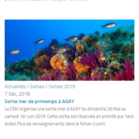
sorties 2017
Sorties 2016
Sorties 2015
Sorties 2014
BIO SUB
Environnement et Biologie Sub
Formations
Lac Merveilleux
AUDIOVISUEL
Actualités
/
Sorties
/
Sorties 2019
7 Déc, 2018
Photo
Sortie mer de printemps à AGAY
Vidéo
Le CNV organise une sortie mer à AGAY du dimanche 26 Mai au
Peinture
samedi 1er Juin 2019. Cette sortie est réservée en priorité aux 1ere
bulles Plus de renseignements dans le fichier ci joint...
NAGE
NAP / NEV