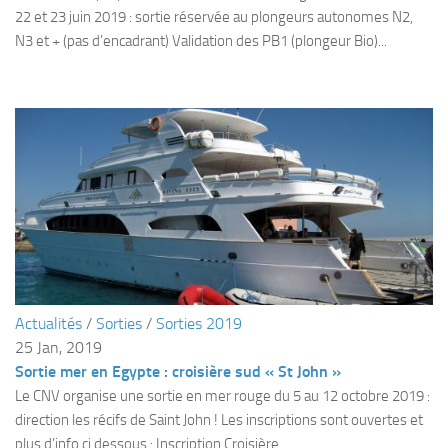
Fosse
22 et 23 juin 2019 : sortie réservée au plongeurs autonomes N2,
N3 et + (pas d’encadrant) Validation des PB1 (plongeur Bio)...
Sorties techniques
APNEE
SORTIES
Sorties 2026
Sorties 2025
Sorties 2024
Sorties 2023
Sorties 2022
Sorties 2021
Actualités
/
Sorties
/
Sorties 2019
25 Jan, 2019
Sorties 2020
Sortie mer en Egypte : croisière sud « St John »
Sorties 2019
Le CNV organise une sortie en mer rouge du 5 au 12 octobre 2019 :
Sorties 2018
direction les récifs de Saint John ! Les inscriptions sont ouvertes et
plus d’info ci dessous : Inscription Croisière...