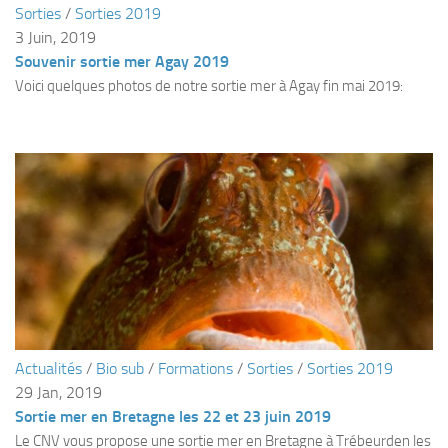
Sorties
/
Sorties 2019
Plouf
3 Juin, 2019
Souvenir sortie mer Agay 2019
ECOLE DE PLONGEE
Voici quelques photos de notre sortie mer à Agay fin mai 2019:
Formations
Jeune plongeur
Plongeur N1
Plongeur N2
Plongeur N3
Maintien des acquis
Guide de palanquée N4
Initiateur
Moniteur Fédéral
Actualités
/
Bio sub
/
Formations
/
Sorties
/
Sorties 2019
29 Jan, 2019
Organisation
Sortie mer en Bretagne les 22 et 23 juin 2019
Responsables
Le CNV vous propose une sortie mer en Bretagne à Trébeurden les