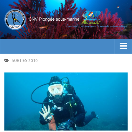
ACTUALITES
SORTIES 2019
EVENEMENTS
INFOS CNV
Bienvenue
Contacts
Documents utiles
Encadrement
Historique