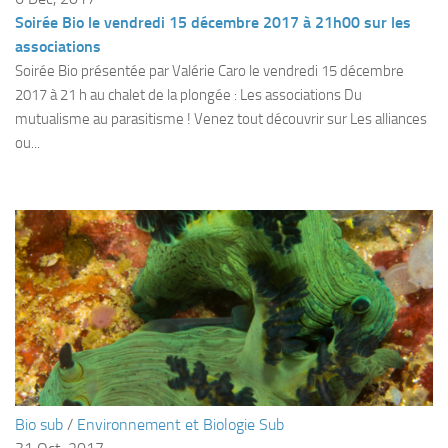
Soirée Bio le vendredi 15 décembre 2017 à 21h00 sur les
Agenda
associations
Les Palmes du Lac
Soirée Bio présentée par Valérie Caro le vendredi 15 décembre
Résultats Compétitions
2017 à 21 h au chalet de la plongée : Les associations Du
mutualisme au parasitisme ! Venez tout découvrir sur Les alliances
MATERIEL
ou...
Section Matériel
Occasions
Bio sub
/
Environnement et Biologie Sub