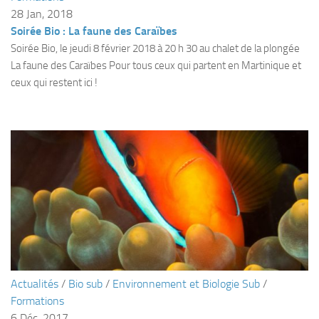
sorties 2017
28 Jan, 2018
Sorties 2016
Soirée Bio : La faune des Caraïbes
Soirée Bio, le jeudi 8 février 2018 à 20 h 30 au chalet de la plongée
Sorties 2015
La faune des Caraïbes Pour tous ceux qui partent en Martinique et
Sorties 2014
ceux qui restent ici !
BIO SUB
Environnement et Biologie Sub
Formations
Lac Merveilleux
AUDIOVISUEL
Photo
Vidéo
Peinture
Actualités
/
Bio sub
/
Environnement et Biologie Sub
/
NAGE
Formations
NAP / NEV
6 Déc, 2017