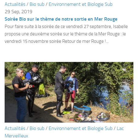
Actualités
/
Bio sub
/
Environnement et Biologie Sub
Plouf
29 Sep, 2019
Soirée Bio sur le thème de notre sortie en Mer Rouge
ECOLE DE PLONGEE
Pour faire suite à la soirée de ce vendredi 27 septembre, Isabelle
Formations
propose une deuxième soirée sur le thème de la Mer Rouge : le
Jeune plongeur
vendredi 15 novembre soirée Retour de mer Rouge !...
Plongeur N1
Plongeur N2
Plongeur N3
Maintien des acquis
Guide de palanquée N4
Initiateur
Moniteur Fédéral
Organisation
Actualités
/
Bio sub
/
Environnement et Biologie Sub
/
Lac
Responsables
Merveilleux