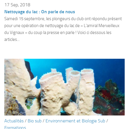
Fosse
17 Sep, 2018
Nettoyage du lac : On parle de nous
Sorties techniques
Samedi 15 septembre, les plongeurs du club ont répondu présent
APNEE
pour une opération de nettoyage du lac de « L’amiral Merveilleux
du Vignaux » du coup la presse en parle ! Voici ci dessous les
SORTIES
articles...
Sorties 2026
Sorties 2025
Sorties 2024
Sorties 2023
Sorties 2022
Sorties 2021
Sorties 2020
Sorties 2019
Sorties 2018
Actualités
/
Bio sub
/
Environnement et Biologie Sub
/
Formations