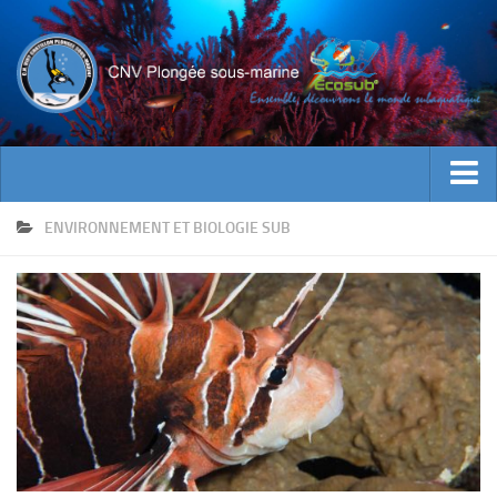
ACTUALITES
ENVIRONNEMENT ET BIOLOGIE SUB
EVENEMENTS
INFOS CNV
Bienvenue
Contacts
Documents utiles
Encadrement
Historique