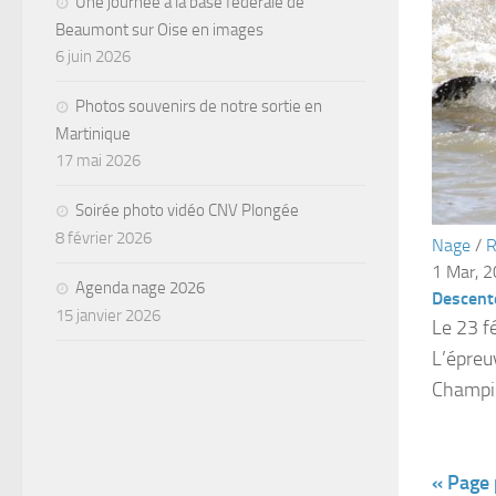
Une journée à la base fédérale de
Beaumont sur Oise en images
6 juin 2026
Photos souvenirs de notre sortie en
Martinique
17 mai 2026
Soirée photo vidéo CNV Plongée
8 février 2026
Nage
/
R
1 Mar, 
Agenda nage 2026
Descente
15 janvier 2026
Le 23 f
L’épreu
Champio
« Page