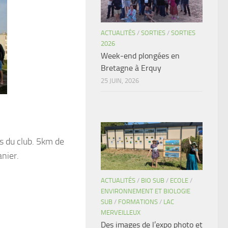
ACTUALITÉS
/
SORTIES
/
SORTIES
2026
Week-end plongées en
Bretagne à Erquy
25 JUIN, 2026
s du club. 5km de
anier.
ACTUALITÉS
/
BIO SUB
/
ECOLE
/
ENVIRONNEMENT ET BIOLOGIE
SUB
/
FORMATIONS
/
LAC
MERVEILLEUX
Des images de l’expo photo et