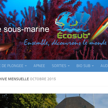
E DE PLONGEE
APNEE
SORTIES
BIO SUB
AUD
HIVE MENSUELLE
OCTOBRE 2015