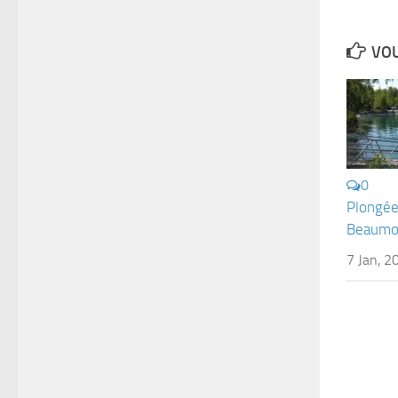
VOU
0
Plongée
Beaumon
7 Jan, 2