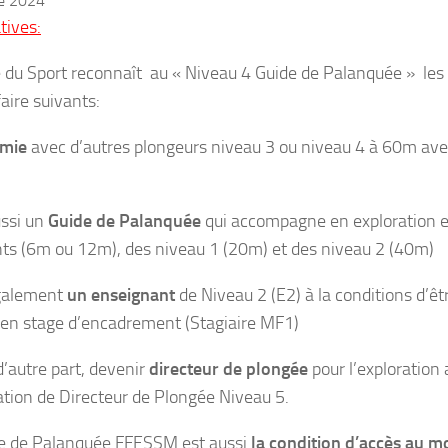
re 2024
tives:
 du Sport reconnaît au « Niveau 4 Guide de Palanquée » le
aire suivants:
mie
avec d’autres plongeurs niveau 3 ou niveau 4 à 60m av
ussi un
Guide de Palanquée
qui accompagne en exploration e
ts (6m ou 12m), des niveau 1 (20m) et des niveau 2 (40m)
également
un enseignant
de Niveau 2 (E2) à la conditions d’êtr
 en stage d’encadrement (Stagiaire MF1)
 d’autre part, devenir
directeur de plongée
pour l’exploration
cation de Directeur de Plongée Niveau 5.
e de Palanquée FFESSM est aussi
la condition d’accès au m