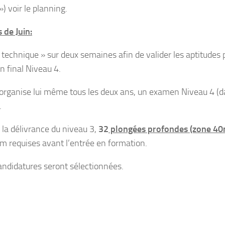
») voir le planning.
 de Juin:
e technique » sur deux semaines afin de valider les aptitudes 
n final Niveau 4.
 organise lui même tous les deux ans, un examen Niveau 4 (d
.
 la délivrance du niveau 3,
32
plongées profondes (zone 40
 requises avant l’entrée en formation.
andidatures seront sélectionnées.