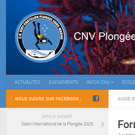
ACTUALITES
EVENEMENTS
INFOS CNV
ECOL
NOUS SUIVRE SUR FACEBOOK :
GUIDE 
ARTICLE SUIVANT
For
Salon International de la Plongée 2025