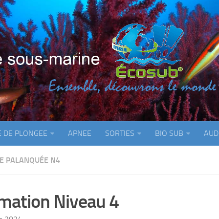
E DE PLONGEE
APNEE
SORTIES
BIO SUB
AUD
DE PALANQUÉE N4
mation Niveau 4