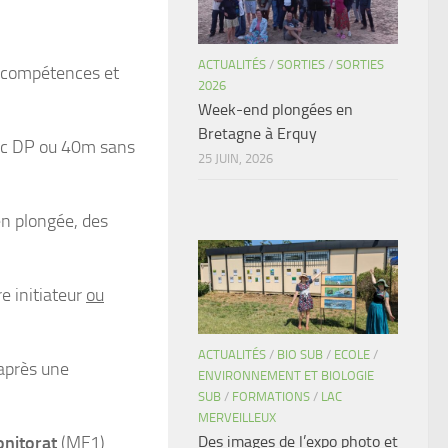
ACTUALITÉS
/
SORTIES
/
SORTIES
s compétences et
2026
Week-end plongées en
Bretagne à Erquy
ec DP ou 40m sans
25 JUIN, 2026
n plongée, des
e initiateur
ou
ACTUALITÉS
/
BIO SUB
/
ECOLE
/
 après une
ENVIRONNEMENT ET BIOLOGIE
SUB
/
FORMATIONS
/
LAC
MERVEILLEUX
onitorat
(MF1).
Des images de l’expo photo et