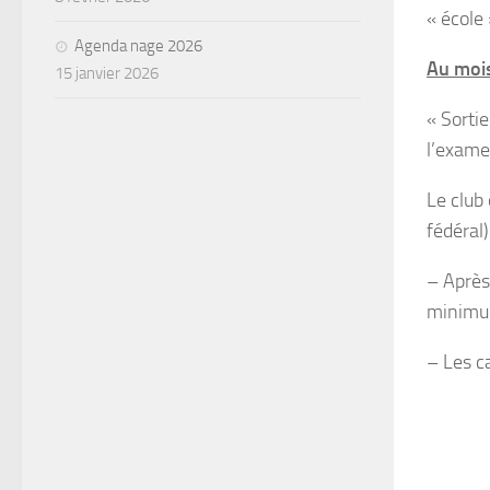
« école 
Agenda nage 2026
Au mois
15 janvier 2026
« Sorti
l’exame
Le club
fédéral)
– Après
minimum
– Les c