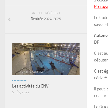
3 octob
Préroga
ARTICLE PRÉCÉDENT
Le Code
Rentrée 2024-2025
savoir-f
Autono
DP.
C’est a
débutan
C’est 
déclaré
----------
Les activités du CNV
Il peut,
5 FÉV, 2022
qualifi
Le Guid