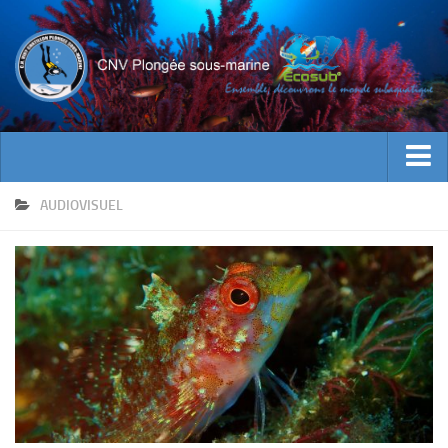
ACTUALITES
AUDIOVISUEL
EVENEMENTS
INFOS CNV
Bienvenue
Contacts
Documents utiles
Encadrement
Historique