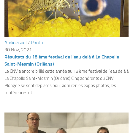
sorties 2017
Sorties 2016
Sorties 2015
Sorties 2014
BIO SUB
Audiovisuel
/
Photo
30 Nov, 2021
Environnement et Biologie Sub
Résultats du 18 ème festival de l’eau delà à La Chapelle
Formations
Saint-Mesmin (Orléans)
Lac Merveilleux
Le CNV a encore brillé cette année au 18 ème festival de l’eau delà à
La Chapelle Saint-Mesmin (Orléans) Cinq adhérents du CNV
AUDIOVISUEL
Plongée se sont déplacés pour admirer les expos photos, les
Photo
conférences et...
Vidéo
Peinture
NAGE
NAP / NEV