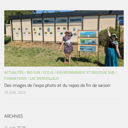
ACTUALITÉS
/
BIO SUB
/
ECOLE
/
ENVIRONNEMENT ET BIOLOGIE SUB
/
FORMATIONS
/
LAC MERVEILLEUX
Des images de l’expo photo et du repas de fin de saison
26 JUIN, 2023
ARCHIVES
juin 2026