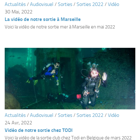
Actualités
/
Audiovisuel
/
Sorties
/
Sorties 2022
/
Vidéo
Plouf
30 Mai, 2022
La vidéo de notre sortie à Marseille
ECOLE DE PLONGEE
Voici la vidéo de notre sortie mer à Marseille en mai 2022
Formations
Jeune plongeur
Plongeur N1
Plongeur N2
Plongeur N3
Maintien des acquis
Guide de palanquée N4
Initiateur
Moniteur Fédéral
Actualités
/
Audiovisuel
/
Sorties
/
Sorties 2022
/
Vidéo
24 Avr, 2022
Organisation
Vidéo de notre sortie chez TODI
Responsables
Voici la vidéo de la sortie club chez Todi en Belgique de mars 2022