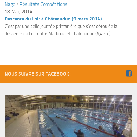
Nage
/
Résultats Compétitions
Plouf
18 Mar, 2014
Descente du Loir à Châteaudun (9 mars 2014)
ECOLE DE PLONGEE
C’est par une belle journée printanière que s’est déroulée la
Formations
descente du Loir entre Marboué et Châteaudun (6,4 km).
Jeune plongeur
Plongeur N1
Plongeur N2
Plongeur N3
NOUS SUIVRE SUR FACEBOOK :
Maintien des acquis
Guide de palanquée N4
Initiateur
Moniteur Fédéral
Organisation
Responsables