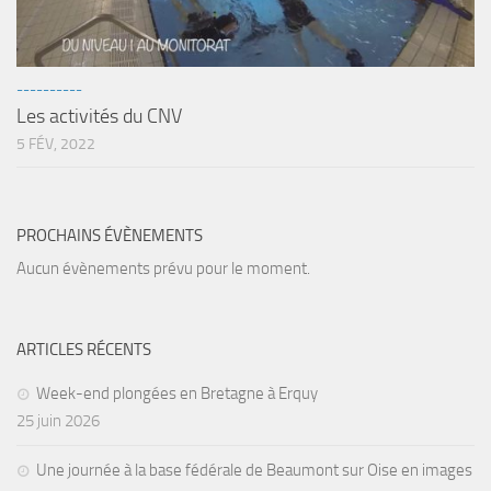
Fosse
Sorties techniques
APNEE
----------
Les activités du CNV
SORTIES
5 FÉV, 2022
Sorties 2026
Sorties 2025
PROCHAINS ÉVÈNEMENTS
Sorties 2024
Aucun évènements prévu pour le moment.
Sorties 2023
Sorties 2022
Sorties 2021
ARTICLES RÉCENTS
Sorties 2020
Week-end plongées en Bretagne à Erquy
25 juin 2026
Sorties 2019
Sorties 2018
Une journée à la base fédérale de Beaumont sur Oise en images