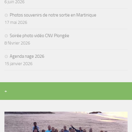
sorties 2017
6 juin 2026
Sorties 2016
Photos souvenirs de notre sortie en Martinique
Sorties 2015
17 mai 2026
Sorties 2014
Soirée photo vidéo CNV Plongée
BIO SUB
8 février 2026
Environnement et Biologie Sub
Agenda nage 2026
Formations
15 janvier 2026
Lac Merveilleux
AUDIOVISUEL
Photo
+
Vidéo
Peinture
NAGE
NAP / NEV