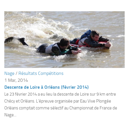
sorties 2017
Sorties 2016
Sorties 2015
Sorties 2014
BIO SUB
Environnement et Biologie Sub
Formations
Lac Merveilleux
Nage
/
Résultats Compétitions
AUDIOVISUEL
1 Mar, 2014
Descente de Loire à Orléans (février 2014)
Photo
Le 23 février 2014 a eu lieu la descente de Loire sur 9 km entre
Vidéo
Chécy et Orléans. L’épreuve organisée par Eau Vive Plongée
Peinture
Orléans comptait comme sélectif au Championnat de France de
Nage...
NAGE
NAP / NEV