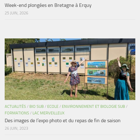
Week-end plongées en Bretagne à Erquy
25 JUIN, 2026
ACTUALITÉS
/
BIO SUB
/
ECOLE
/
ENVIRONNEMENT ET BIOLOGIE SUB
/
FORMATIONS
/
LAC MERVEILLEUX
Des images de l’expo photo et du repas de fin de saison
26 JUIN, 2023