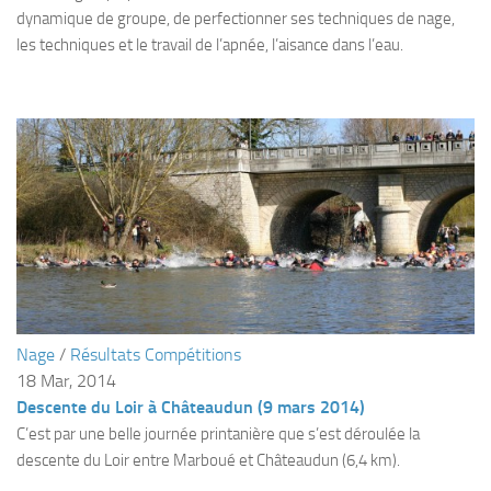
Fosse
dynamique de groupe, de perfectionner ses techniques de nage,
les techniques et le travail de l’apnée, l’aisance dans l’eau.
Sorties techniques
APNEE
SORTIES
Sorties 2026
Sorties 2025
Sorties 2024
Sorties 2023
Sorties 2022
Sorties 2021
Nage
/
Résultats Compétitions
18 Mar, 2014
Sorties 2020
Descente du Loir à Châteaudun (9 mars 2014)
Sorties 2019
C’est par une belle journée printanière que s’est déroulée la
Sorties 2018
descente du Loir entre Marboué et Châteaudun (6,4 km).