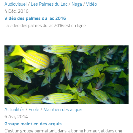
Audiovisuel
/
Les Palmes du Lac
/
Nage
/
Vidéo
Plouf
4 Déc, 2016
Vidéo des palmes du lac 2016
ECOLE DE PLONGEE
La vidéo des palmes du lac 2016 est en ligne.
Formations
Jeune plongeur
Plongeur N1
Plongeur N2
Plongeur N3
Maintien des acquis
Guide de palanquée N4
Initiateur
Moniteur Fédéral
Actualités
/
Ecole
/
Maintien des acquis
6 Avr, 2014
Organisation
Groupe maintien des acquis
Responsables
C’est un groupe permettant, dans la bonne humeur, et dans une