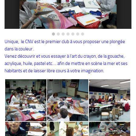
Plouf
ECOLE DE PLONGEE
Formations
Jeune plongeur
Unique, le CNV est le premier club à vous proposer une plongée
dans la couleur .
Plongeur N1
Venez découvrir et vous essayer à l’art du crayon, de la gouache,
Plongeur N2
acrylique, huile, pastel etc…. afin de mettre en scène la mer et ses
Plongeur N3
habitants et de laisser libre cours à votre imagination.
Maintien des acquis
Guide de palanquée N4
Initiateur
Moniteur Fédéral
Organisation
Responsables