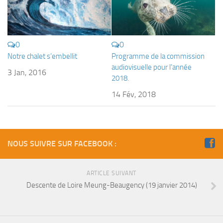
sorties 2017
Sorties 2016
Sorties 2015
0
0
Sorties 2014
Notre chalet s’embellit
Programme de la commission
audiovisuelle pour l’année
BIO SUB
3 Jan, 2016
2018.
Environnement et Biologie Sub
14 Fév, 2018
Formations
Lac Merveilleux
AUDIOVISUEL
NOUS SUIVRE SUR FACEBOOK :
Photo
Vidéo
ARTICLE SUIVANT
Descente de Loire Meung-Beaugency (19 janvier 2014)
Peinture
NAGE
NAP / NEV