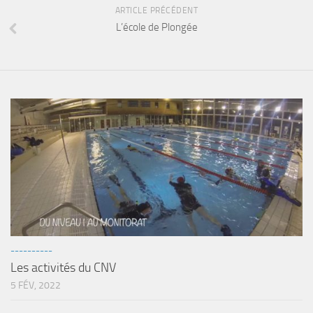
ARTICLE PRÉCÉDENT
Agenda
L’école de Plongée
Les Palmes du Lac
Résultats Compétitions
MATERIEL
Section Matériel
Occasions
----------
Les activités du CNV
5 FÉV, 2022