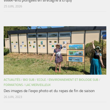
Week-end plongées en Bretagne à Erquy
25 JUIN, 2026
ACTUALITÉS
/
BIO SUB
/
ECOLE
/
ENVIRONNEMENT ET BIOLOGIE SUB
/
FORMATIONS
/
LAC MERVEILLEUX
Des images de l’expo photo et du repas de fin de saison
26 JUIN, 2023