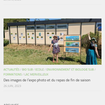
ACTUALITÉS
/
BIO SUB
/
ECOLE
/
ENVIRONNEMENT ET BIOLOGIE SUB
/
FORMATIONS
/
LAC MERVEILLEUX
Des images de l’expo photo et du repas de fin de saison
26 JUIN, 2023