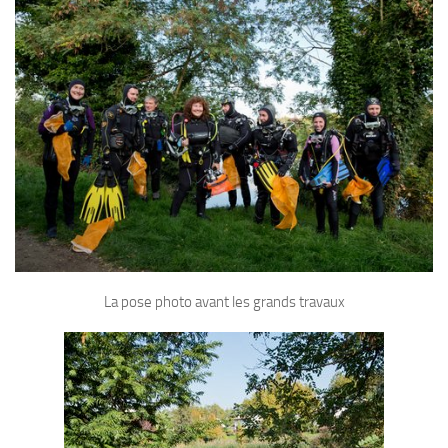
Plouf
ECOLE DE PLONGEE
Formations
Jeune plongeur
Plongeur N1
Plongeur N2
Plongeur N3
Maintien des acquis
Guide de palanquée N4
La pose photo avant les grands travaux
Initiateur
Moniteur Fédéral
Organisation
Responsables