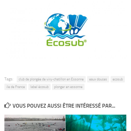
Tags:
club de plongée de viry-chatillon en Essonne
eaux douces
ecosub
ile de France
label écosub
plonger en essonne
VOUS POUVEZ AUSSI ÊTRE INTÉRESSÉ PAR...