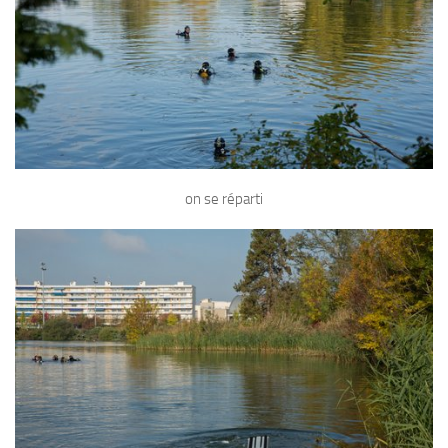
Agenda
Les Palmes du Lac
Résultats Compétitions
MATERIEL
Section Matériel
Occasions
on se réparti