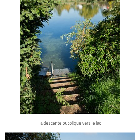
Fosse
Sorties techniques
APNEE
SORTIES
Sorties 2026
Sorties 2025
Sorties 2024
Sorties 2023
Sorties 2022
Sorties 2021
Sorties 2020
Sorties 2019
la descente bucolique vers le lac
Sorties 2018