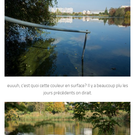
sorties 2017
Sorties 2016
Sorties 2015
Sorties 2014
BIO SUB
Environnement et Biologie Sub
Formations
Lac Merveilleux
AUDIOVISUEL
euuuh, c’est quoi cette couleur en surface? Il y a beaucoup plu les
Photo
jours précédents on dirait.
Vidéo
Peinture
NAGE
NAP / NEV