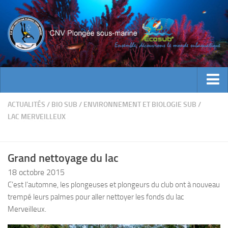
ACTUALITES
ACTUALITÉS
/
BIO SUB
/
ENVIRONNEMENT ET BIOLOGIE SUB
/
LAC MERVEILLEUX
EVENEMENTS
INFOS CNV
Grand nettoyage du lac
Bienvenue
18 octobre 2015
Contacts
C’est l’automne, les plongeuses et plongeurs du club ont à nouveau
Documents utiles
trempé leurs palmes pour aller nettoyer les fonds du lac
Encadrement
Merveilleux.
Historique